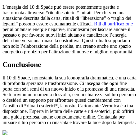
L’energia del 10 di Spade può essere potentemente gestita e
trasformata attraverso *rituali esoterici* mirati. Per chi vive una
situazione descritta dalla carta, rituali di “liberazione” o “taglio dei
legami” possono essere estremamente efficaci.
Riti di purificazione
per allontanare energie negative, incantesimi per lasciare andare il
passato o per favorire nuovi inizi aiutano a canalizzare l’energia
della fine verso una rinascita costruttiva. Questi rituali supportano
non solo l’elaborazione della perdita, ma creano anche uno spazio
energetico propizio per l’attrazione di nuove e migliori opportunità.
Conclusione
Il 10 di Spade, nonostante la sua iconografia drammatica, è una carta
di profonda speranza e trasformazione. Ci insegna che ogni fine
porta con sé i semi di un nuovo inizio e la promessa di una rinascita.
Se ti trovi in un momento di svolta, cerchi chiarezza sul tuo percorso
o desideri un supporto per affrontare questi cambiamenti con
l’ausilio di *rituali esoterici*, la nostra Cartomante Veronica è a tua
disposizione. Esperta in lettura delle carte e riti esoterici, può offrirti
una guida preziosa, anche comodamente online. Contattala per
iniziare il tuo percorso di rinascita e trovare la luce dopo la tempesta.