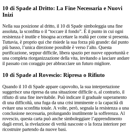
10 di Spade al Dritto: La Fine Necessaria e Nuovi
Inizi
Nella sua posizione al dritto, il 10 di Spade simboleggia una fine
assoluta, la sconfitta o il “toccare il fondo”. È il punto in cui ogni
resistenza è inutile e bisogna accettare la realtà per come si presenta.
Tuttavia, è proprio qui che risiede la sua forza più grande: dal punto
più basso, l’unica direzione possibile è verso l’alto. Questa
purificazione, seppur difficile, libera spazio per nuove opportunità e
una completa riorganizzazione della vita, invitando a lasciare andare
il passato con coraggio per abbracciare un futuro migliore.
10 di Spade al Rovescio: Ripresa o Rifiuto
Quando il 10 di Spade appare capovolto, la sua interpretazione
suggerisce una ripresa da una situazione difficile o, al contrario, il
rifiuto di una fine inevitabile. Può indicare il graduale superamento
di una difficoltà, una fuga da una crisi imminente o la capacità di
evitare una sconfitta totale. A volte, però, segnala la resistenza a una
conclusione necessaria, prolungando inutilmente la sofferenza. Al
rovescio, questa carta può anche simboleggiare l’apprendimento
dagli errori, la rivelazione di verità nascoste o la forza interiore per
ricostruire partendo da nuove basi.