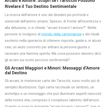
Arcani e Amore: Scopri se i Tarocchi Possono
Rivelare il
Tuo Destino Sentimentale
La ricerca dell’amore è uno dei desideri più profondi e
universali dell’animo umano. Spesso, di fronte all’incertezza o
alla delusione, ci si chiede: “arcani troverò l amore?”. Molte
persone si rivolgono al
mondo della cartomanzia
e dei rituali
esoterici nella speranza di ottenere risposte, guida e, in alcuni
casi, un aiuto concreto per attirare la persona giusta o
ravvivare una fiamma spenta. Ma cosa possono davvero dirci
gli arcani sui nostri percorsi sentimentali?
Gli Arcani Maggiori e Minori: Messaggi d’Amore
dal Destino
Gli arcani, le misteriose carte dei Tarocchi, sono molto più di
semplici illustrazioni. Ogni carta racchiude un simbolo, un
archetipo e un messaggio che può illuminare aspetti nascosti
della nostra vita, compreso il complesso labirinto dell’amore.
Quando si pone la domanda “arcani troverò l amore?”, non si