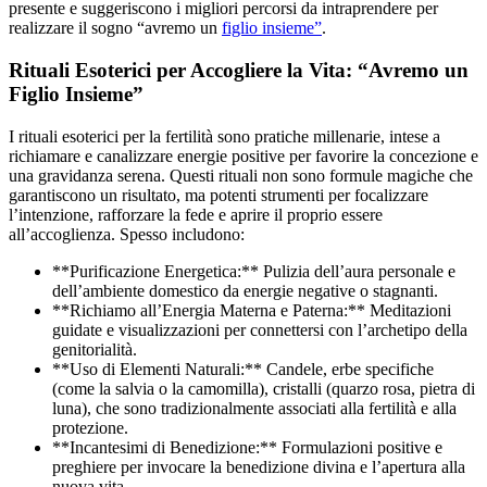
presente e suggeriscono i migliori percorsi da intraprendere per
realizzare il sogno “avremo un
figlio insieme”
.
Rituali Esoterici per Accogliere la Vita: “Avremo un
Figlio Insieme”
I rituali esoterici per la fertilità sono pratiche millenarie, intese a
richiamare e canalizzare energie positive per favorire la concezione e
una gravidanza serena. Questi rituali non sono formule magiche che
garantiscono un risultato, ma potenti strumenti per focalizzare
l’intenzione, rafforzare la fede e aprire il proprio essere
all’accoglienza. Spesso includono:
**Purificazione Energetica:** Pulizia dell’aura personale e
dell’ambiente domestico da energie negative o stagnanti.
**Richiamo all’Energia Materna e Paterna:** Meditazioni
guidate e visualizzazioni per connettersi con l’archetipo della
genitorialità.
**Uso di Elementi Naturali:** Candele, erbe specifiche
(come la salvia o la camomilla), cristalli (quarzo rosa, pietra di
luna), che sono tradizionalmente associati alla fertilità e alla
protezione.
**Incantesimi di Benedizione:** Formulazioni positive e
preghiere per invocare la benedizione divina e l’apertura alla
nuova vita.