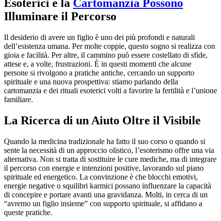
Esoterici e la
Cartomanzia Possono
Illuminare il Percorso
Il desiderio di avere un figlio è uno dei più profondi e naturali
dell’esistenza umana. Per molte coppie, questo sogno si realizza con
gioia e facilità. Per altre, il cammino può essere costellato di sfide,
attese e, a volte, frustrazioni. È in questi momenti che alcune
persone si rivolgono a pratiche antiche, cercando un supporto
spirituale e una nuova prospettiva: stiamo parlando della
cartomanzia e dei rituali esoterici volti a favorire la fertilità e l’unione
familiare.
La Ricerca di un Aiuto Oltre il Visibile
Quando la medicina tradizionale ha fatto il suo corso o quando si
sente la necessità di un approccio olistico, l’esoterismo offre una via
alternativa. Non si tratta di sostituire le cure mediche, ma di integrare
il percorso con energie e intenzioni positive, lavorando sul piano
spirituale ed energetico. La convinzione è che blocchi emotivi,
energie negative o squilibri karmici possano influenzare la capacità
di concepire e portare avanti una gravidanza. Molti, in cerca di un
“avremo un figlio insieme” con supporto spirituale, si affidano a
queste pratiche.