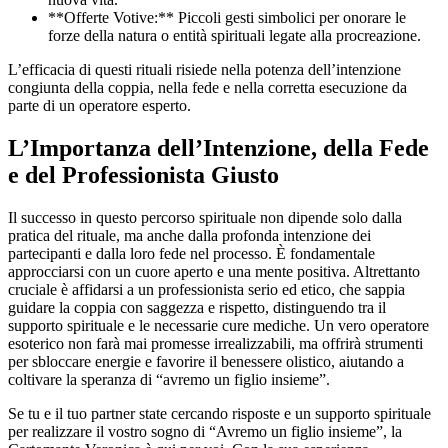
**Offerte Votive:** Piccoli gesti simbolici per onorare le
forze della natura o entità spirituali legate alla procreazione.
L’efficacia di questi rituali risiede nella potenza dell’intenzione
congiunta della coppia, nella fede e nella corretta esecuzione da
parte di un operatore esperto.
L’Importanza dell’Intenzione, della Fede
e del Professionista Giusto
Il successo in questo percorso spirituale non dipende solo dalla
pratica del rituale, ma anche dalla profonda intenzione dei
partecipanti e dalla loro fede nel processo. È fondamentale
approcciarsi con un cuore aperto e una mente positiva. Altrettanto
cruciale è affidarsi a un professionista serio ed etico, che sappia
guidare la coppia con saggezza e rispetto, distinguendo tra il
supporto spirituale e le necessarie cure mediche. Un vero operatore
esoterico non farà mai promesse irrealizzabili, ma offrirà strumenti
per sbloccare energie e favorire il benessere olistico, aiutando a
coltivare la speranza di “avremo un figlio insieme”.
Se tu e il tuo partner state cercando risposte e un supporto spirituale
per realizzare il vostro sogno di “Avremo un figlio insieme”, la