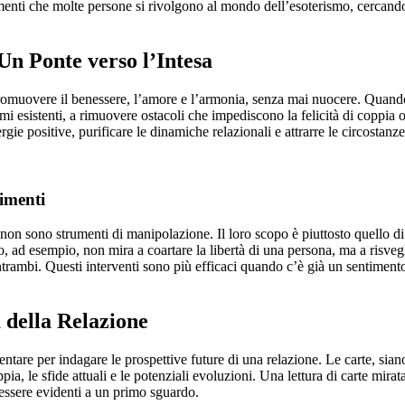
omenti che molte persone si rivolgono al mondo dell’esoterismo, cercando
Un Ponte verso l’Intesa
romuovere il benessere, l’amore e l’armonia, senza mai nuocere. Quando 
gami esistenti, a rimuovere ostacoli che impediscono la felicità di coppia 
nergie positive, purificare le dinamiche relazionali e attrarre le circostan
imenti
n sono strumenti di manipolazione. Il loro scopo è piuttosto quello di l
 ad esempio, non mira a coartare la libertà di una persona, ma a risveg
 entrambi. Questi interventi sono più efficaci quando c’è già un sentimen
della Relazione
are per indagare le prospettive future di una relazione. Le carte, siano
ppia, le sfide attuali e le potenziali evoluzioni. Una lettura di carte mir
 essere evidenti a un primo sguardo.