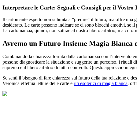
Interpretare le Carte: Segnali e Consigli per il Vostr
Il cartomante esperto non si limita a “predire” il futuro, ma offre un
desiderato. Le carte possono indicare se ci sono blocchi emotivi, se il 
La cartomanzia, quindi, non sottrae al nostro libero arbitrio, ma ci for
Avremo un Futuro Insieme Magia Bianca e
Combinando la chiarezza fornita dalla cartomanzia con l’intervento ene
possono diagnosticare la situazione e suggerire un percorso, i rituali d
supremo e il libero arbitrio di tutti i coinvolti. Questo approccio integ
Se senti il bisogno di fare chiarezza sul futuro della tua relazione e 
Veronica effettua letture delle carte e
riti esoterici di magia bianca
, off