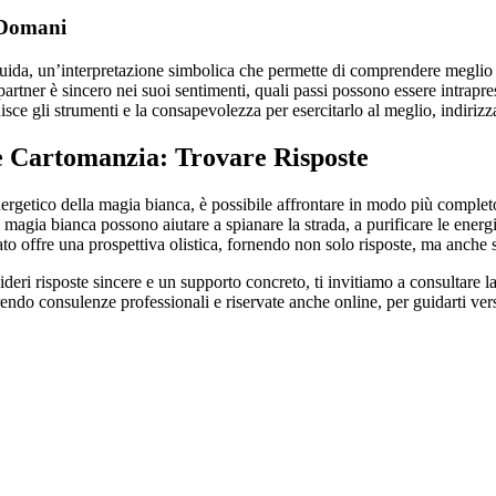
o Domani
a guida, un’interpretazione simbolica che permette di comprendere meglio 
partner è sincero nei suoi sentimenti, quali passi possono essere intrapre
nisce gli strumenti e la consapevolezza per esercitarlo al meglio, indiriz
 Cartomanzia: Trovare Risposte
rgetico della magia bianca, è possibile affrontare in modo più completo
i magia bianca possono aiutare a spianare la strada, a purificare le energ
rato offre una prospettiva olistica, fornendo non solo risposte, ma anche s
desideri risposte sincere e un supporto concreto, ti invitiamo a consultar
rendo consulenze professionali e riservate anche online, per guidarti vers