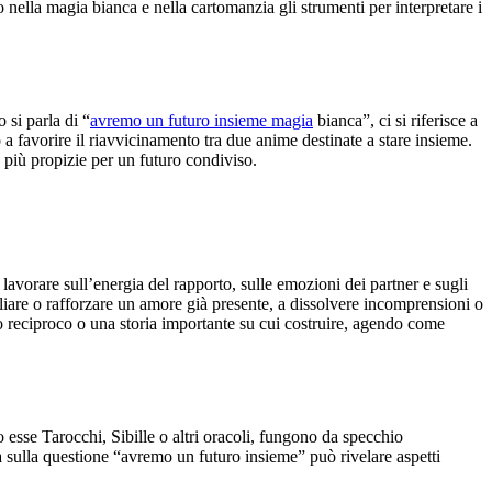
 nella magia bianca e nella cartomanzia gli strumenti per interpretare i
si parla di “
avremo un futuro insieme magia
bianca”, ci si riferisce a
o a favorire il riavvicinamento tra due anime destinate a stare insieme.
ze più propizie per un futuro condiviso.
avorare sull’energia del rapporto, sulle emozioni dei partner e sugli
liare o rafforzare un amore già presente, a dissolvere incomprensioni o
to reciproco o una storia importante su cui costruire, agendo come
 esse Tarocchi, Sibille o altri oracoli, fungono da specchio
ata sulla questione “avremo un futuro insieme” può rivelare aspetti