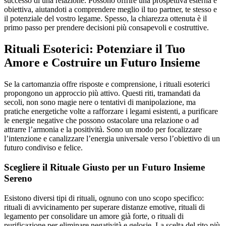
successo di una relazione. Possono offrire una prospettiva esterna e
obiettiva, aiutandoti a comprendere meglio il tuo partner, te stesso e
il potenziale del vostro legame. Spesso, la chiarezza ottenuta è il
primo passo per prendere decisioni più consapevoli e costruttive.
Rituali Esoterici: Potenziare il Tuo
Amore e Costruire un Futuro Insieme
Se la cartomanzia offre risposte e comprensione, i rituali esoterici
propongono un approccio più attivo. Questi riti, tramandati da
secoli, non sono magie nere o tentativi di manipolazione, ma
pratiche energetiche volte a rafforzare i legami esistenti, a purificare
le energie negative che possono ostacolare una relazione o ad
attrarre l’armonia e la positività. Sono un modo per focalizzare
l’intenzione e canalizzare l’energia universale verso l’obiettivo di un
futuro condiviso e felice.
Scegliere il Rituale Giusto per un Futuro Insieme
Sereno
Esistono diversi tipi di rituali, ognuno con uno scopo specifico:
rituali di avvicinamento per superare distanze emotive, rituali di
legamento per consolidare un amore già forte, o rituali di
purificazione per eliminare negatività e gelosie. La scelta del rito più