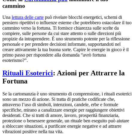
cammino
Una
lettura delle carte
può rivelare blocchi energetici, schemi di
pensiero ripetitivi o influenze esterne che potrebbero ostacolare il tuo
cammino verso la fortuna. Ti fornisce chiarezza sulle scelte da
compiere, sulle persone da cui stare attento o sulle direzioni più
propizie da intraprendere. È uno strumento potente per la riflessione
personale e per prendere decisioni informate, supportandoti nel
creare attivamente la tua buona sorte. Capire le energie in gioco è il
primo passo per rispondere alla domanda “avrò fortuna
esoterismo?”.
Rituali Esoterici
: Azioni per Attrarre la
Fortuna
Se la cartomanzia è uno strumento di comprensione, i rituali esoterici
sono un mezzo di azione. Si tratta di pratiche codificate che,
attraverso l’uso di simboli, intenzioni, candele, erbe e formule
specifiche, mirano a canalizzare energie per raggiungere obiettivi
desiderati. Che si tratti di amore, lavoro, prosperità finanziaria,
protezione o benessere generale, un rituale ben eseguito può aiutare
a sbloccare situazioni, a purificare energie negative e ad attrarre
vibrazioni positive nella tua vita.