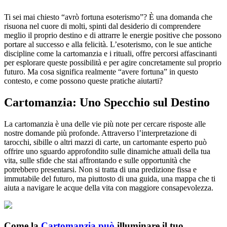
Ti sei mai chiesto “avrò fortuna esoterismo”? È una domanda che
risuona nel cuore di molti, spinti dal desiderio di comprendere
meglio il proprio destino e di attrarre le energie positive che possono
portare al successo e alla felicità. L’esoterismo, con le sue antiche
discipline come la cartomanzia e i rituali, offre percorsi affascinanti
per esplorare queste possibilità e per agire concretamente sul proprio
futuro. Ma cosa significa realmente “avere fortuna” in questo
contesto, e come possono queste pratiche aiutarti?
Cartomanzia: Uno Specchio sul Destino
La cartomanzia è una delle vie più note per cercare risposte alle
nostre domande più profonde. Attraverso l’interpretazione di
tarocchi, sibille o altri mazzi di carte, un cartomante esperto può
offrire uno sguardo approfondito sulle dinamiche attuali della tua
vita, sulle sfide che stai affrontando e sulle opportunità che
potrebbero presentarsi. Non si tratta di una predizione fissa e
immutabile del futuro, ma piuttosto di una guida, una mappa che ti
aiuta a navigare le acque della vita con maggiore consapevolezza.
Come la
Cartomanzia può
illuminare il tuo