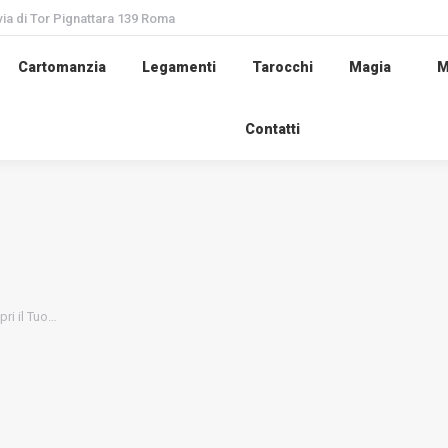
via di Tor Pignattara 139 Roma
Cartomanzia
Legamenti
Tarocchi
Magia
M
Contatti
ri il Tuo…