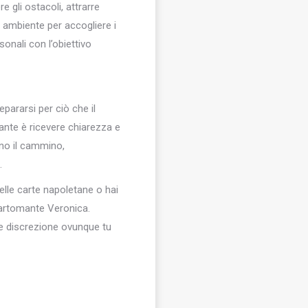
 gli ostacoli, attrarre
o ambiente per accogliere i
sonali con l’obiettivo
pararsi per ciò che il
tante è ricevere chiarezza e
ano il cammino,
.
lle carte napoletane o hai
 Cartomante Veronica.
à e discrezione ovunque tu