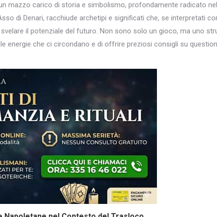
n mazzo carico di storia e simbolismo, profondamente radicato nella
’Asso di Denari, racchiude archetipi e significati che, se interpretati
 e svelare il potenziale del futuro. Non sono solo un gioco, ma uno st
 le energie che ci circondano e di offrire preziosi consigli su quest
rte Napoletane nel Contesto del Trasloco