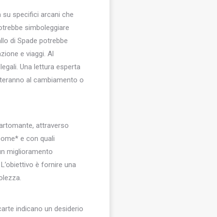
 su specifici arcani che
potrebbe simboleggiare
allo di Spade potrebbe
zione e viaggi. Al
legali. Una lettura esperta
porteranno al cambiamento o
cartomante, attraverso
come* e con quali
 un miglioramento
L’obiettivo è fornire una
olezza.
 carte indicano un desiderio