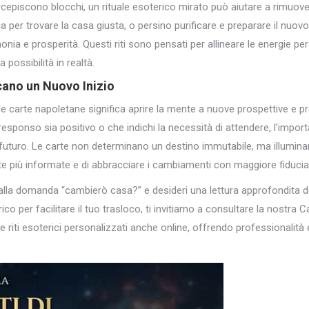
episcono blocchi, un rituale esoterico mirato può aiutare a rimuovere
ia per trovare la casa giusta, o persino purificare e preparare il nuov
onia e prosperità. Questi riti sono pensati per allineare le energie per
possibilità in realtà.
cano un Nuovo Inizio
e carte napoletane significa aprire la mente a nuove prospettive e pre
 responso sia positivo o che indichi la necessità di attendere, l’impor
l futuro. Le carte non determinano un destino immutabile, ma illumin
te più informate e di abbracciare i cambiamenti con maggiore fiducia
alla domanda “cambierò casa?” e desideri una lettura approfondita de
rico per facilitare il tuo trasloco, ti invitiamo a consultare la nostra
e e riti esoterici personalizzati anche online, offrendo professionalit