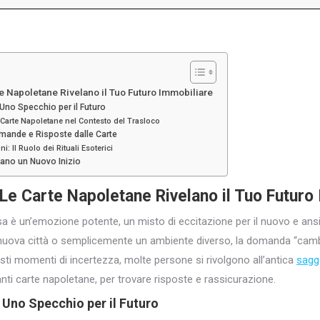
 Napoletane Rivelano il Tuo Futuro Immobiliare
Uno Specchio per il Futuro
le Carte Napoletane nel Contesto del Trasloco
mande e Risposte dalle Carte
: Il Ruolo dei Rituali Esoterici
cano un Nuovo Inizio
 Le
Carte Napoletane Rivelano
il Tuo Futuro
sa è un’emozione potente, un misto di eccitazione per il nuovo e ansia 
a nuova città o semplicemente un ambiente diverso, la domanda “cam
sti momenti di incertezza, molte persone si rivolgono all’antica
sagg
nanti carte napoletane, per trovare risposte e rassicurazione.
 Uno Specchio per il Futuro