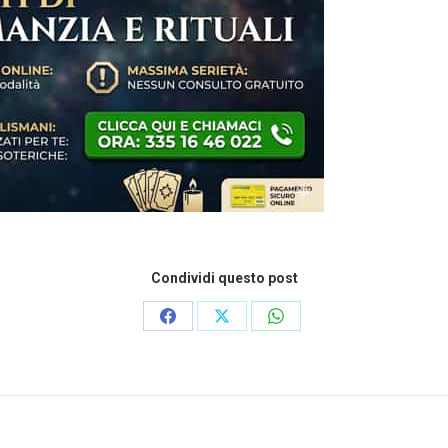
Condividi questo post
Condividi
Condividi
Condividi
su
su
su
Facebook
X
WhatsApp