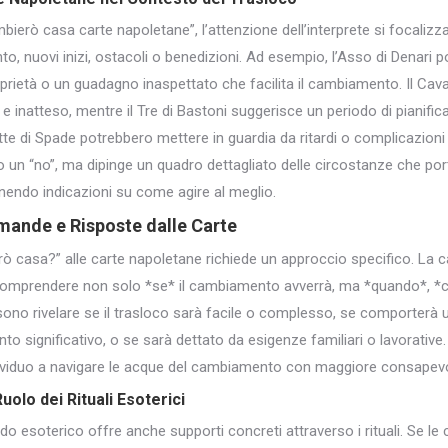
erò casa carte napoletane”, l’attenzione dell’interprete si focalizza
, nuovi inizi, ostacoli o benedizioni. Ad esempio, l’Asso di Denari 
oprietà o un guadagno inaspettato che facilita il cambiamento. Il Cav
e inatteso, mentre il Tre di Bastoni suggerisce un periodo di pianifica
tte di Spade potrebbero mettere in guardia da ritardi o complicazioni 
ì” o un “no”, ma dipinge un quadro dettagliato delle circostanze che 
ornendo indicazioni su come agire al meglio.
mande e Risposte dalle Carte
 casa?” alle carte napoletane richiede un approccio specifico. La 
 comprendere non solo *se* il cambiamento avverrà, ma *quando*, *
sono rivelare se il trasloco sarà facile o complesso, se comporterà
 significativo, o se sarà dettato da esigenze familiari o lavorative. 
ndividuo a navigare le acque del cambiamento con maggiore consapev
Ruolo dei Rituali Esoterici
ndo esoterico offre anche supporti concreti attraverso i rituali. Se le