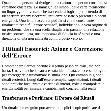
Quando una persona si rivolge a una cartomante per un consulto, sta
cercando chiarezza. Le immagini e i simboli delle carte forniscono
un linguaggio universale che trascende la logica, permettendo di
identificare schemi ricorrenti, influenze passate o presenti e blocchi
energetici. Una lettura accurata può far sì che il consultante
finalmente “capirà l’errore occulto”, individuando la vera origine di
un problema, che sia una scelta sbagliata in passato, una relazione
tossica sottovalutata, una mancanza di fiducia in sé stessi o una
direzione di vita non allineata con il proprio vero io.
I Rituali Esoterici: Azione e Correzione
dell’Errore
Comprendere l’errore occulto è il primo passo cruciale, ma non
basta. Una volta che la causa è stata identificata, è necessario agire
per correggerla e trasformare la situazione. Qui entrano in gioco i
rituali esoterici. Lungi dall’essere semplici superstizioni, i rituali
sono pratiche focalizzate e cariche di intenti, volte a manipolare le
energie sottili per innescare cambiamenti concreti nella realtà.
Trasformare e Purificare: Il Potere dei Rituali
Un rituale ben eseguito può avere molteplici scopi: purificare da