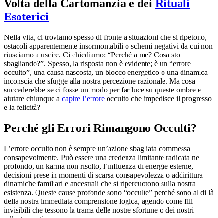
Volta della Cartomanzia e dei
Rituali
Esoterici
Nella vita, ci troviamo spesso di fronte a situazioni che si ripetono,
ostacoli apparentemente insormontabili o schemi negativi da cui non
riusciamo a uscire. Ci chiediamo: “Perché a me? Cosa sto
sbagliando?”. Spesso, la risposta non è evidente; è un “errore
occulto”, una causa nascosta, un blocco energetico o una dinamica
inconscia che sfugge alla nostra percezione razionale. Ma cosa
succederebbe se ci fosse un modo per far luce su queste ombre e
aiutare chiunque a
capire l’errore
occulto che impedisce il progresso
e la felicità?
Perché gli Errori Rimangono Occulti?
L’errore occulto non è sempre un’azione sbagliata commessa
consapevolmente. Può essere una credenza limitante radicata nel
profondo, un karma non risolto, l’influenza di energie esterne,
decisioni prese in momenti di scarsa consapevolezza o addirittura
dinamiche familiari e ancestrali che si ripercuotono sulla nostra
esistenza. Queste cause profonde sono “occulte” perché sono al di là
della nostra immediata comprensione logica, agendo come fili
invisibili che tessono la trama delle nostre sfortune o dei nostri