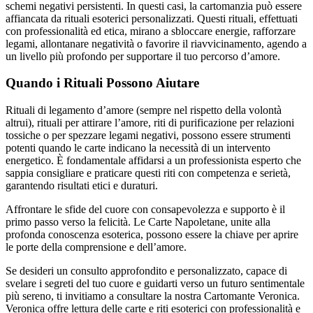
schemi negativi persistenti. In questi casi, la cartomanzia può essere
affiancata da rituali esoterici personalizzati. Questi rituali, effettuati
con professionalità ed etica, mirano a sbloccare energie, rafforzare
legami, allontanare negatività o favorire il riavvicinamento, agendo a
un livello più profondo per supportare il tuo percorso d’amore.
Quando i Rituali Possono Aiutare
Rituali di legamento d’amore (sempre nel rispetto della volontà
altrui), rituali per attirare l’amore, riti di purificazione per relazioni
tossiche o per spezzare legami negativi, possono essere strumenti
potenti quando le carte indicano la necessità di un intervento
energetico. È fondamentale affidarsi a un professionista esperto che
sappia consigliare e praticare questi riti con competenza e serietà,
garantendo risultati etici e duraturi.
Affrontare le sfide del cuore con consapevolezza e supporto è il
primo passo verso la felicità. Le Carte Napoletane, unite alla
profonda conoscenza esoterica, possono essere la chiave per aprire
le porte della comprensione e dell’amore.
Se desideri un consulto approfondito e personalizzato, capace di
svelare i segreti del tuo cuore e guidarti verso un futuro sentimentale
più sereno, ti invitiamo a consultare la nostra Cartomante Veronica.
Veronica offre lettura delle carte e riti esoterici con professionalità e