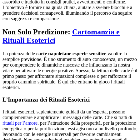
assorbito e tradotto in consigli pratici, avvertimenti o conferme.
L’obiettivo è fornire una guida chiara, aiutare a svelare blocchi e a
prendere decisioni consapevoli, illuminando il percorso da seguire
con saggezza e compassione.
Non Solo Predizione:
Cartomanzia e
Rituali Esoterici
La potenza delle
carte napoletane esperte sensitive
va oltre la
semplice previsione. È uno strumento di auto-conoscenza, un mezzo
per comprendere le dinamiche nascoste che influenzano la nostra
vita e per attivare le energie positive. Spesso, la lettura delle carte è il
primo passo per affrontare situazioni complesse o per rafforzare il
proprio cammino spirituale. È qui che entrano in gioco i rituali
esoterici.
L’Importanza dei Rituali Esoterici
I rituali esoterici, sapientemente guidati da un’esperta, possono
complementare e amplificare i messaggi delle carte. Che si tratti di
rituali per l’amore
, per l’attrazione della prosperità, per la protezione
energetica o per la purificazione, essi agiscono a un livello profondo,
lavorando con le energie universali per favorire cambiamenti
desiderati. Non sono soluzioni magiche, ma potenti strumenti di