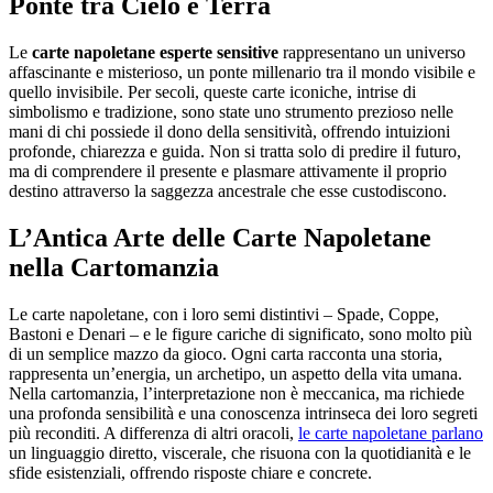
Ponte tra Cielo e Terra
Le
carte napoletane esperte sensitive
rappresentano un universo
affascinante e misterioso, un ponte millenario tra il mondo visibile e
quello invisibile. Per secoli, queste carte iconiche, intrise di
simbolismo e tradizione, sono state uno strumento prezioso nelle
mani di chi possiede il dono della sensitività, offrendo intuizioni
profonde, chiarezza e guida. Non si tratta solo di predire il futuro,
ma di comprendere il presente e plasmare attivamente il proprio
destino attraverso la saggezza ancestrale che esse custodiscono.
L’Antica Arte delle Carte Napoletane
nella Cartomanzia
Le carte napoletane, con i loro semi distintivi – Spade, Coppe,
Bastoni e Denari – e le figure cariche di significato, sono molto più
di un semplice mazzo da gioco. Ogni carta racconta una storia,
rappresenta un’energia, un archetipo, un aspetto della vita umana.
Nella cartomanzia, l’interpretazione non è meccanica, ma richiede
una profonda sensibilità e una conoscenza intrinseca dei loro segreti
più reconditi. A differenza di altri oracoli,
le carte napoletane parlano
un linguaggio diretto, viscerale, che risuona con la quotidianità e le
sfide esistenziali, offrendo risposte chiare e concrete.