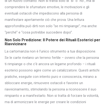
di un nuovo contatto. Non si tratta solo di “sì” o “no”, ma di
comprendere le sfumature emotive, le motivazioni e gli
eventuali ostacoli che impediscono alla persona di
manifestare apertamente ciò che prova. Una lettura
approfondita può dirti non solo “se mi rimpiange”, ma anche
“perché” e “cosa potrebbe succedere dopo”.
Non Solo Predizione: Il Potere dei Rituali Esoterici per
Riavvicinare
La cartomanzia non è l’unico strumento a tua disposizione.
Se le carte rivelano un terreno fertile – ovvero che la persona
ti rimpiange o che c’è ancora un legame profondo – i rituali
esoterici possono agire come un catalizzatore. Questi antichi
pratiche, eseguite con intento puro e conoscenza, mirano a
sbloccare energie, rimuovere ostacoli e favorire un
riavvicinamento, stimolando la persona a riconoscere il suo
rimpianto e a manifestarlo. Non si tratta di forzare la volontà,
ma di armonizzare le energie per creare le condizioni