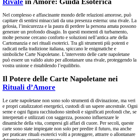
Rivale
in Amore: Guida Esoterica
Nel complesso e affascinante mondo delle relazioni amorose, può
capitare di sentirsi minacciati da una presenza esterna: una rivale. La
gelosia, l’insicurezza e la paura di perdere la persona amata possono
generare un profondo disagio. In questi momenti di turbamento,
molte persone cercano conforto e soluzioni nell’antica arte della
Cartomanzia e nei rituali esoterici. Tra gli strumenti più potenti e
radicati nella tradizione italiana, spiccano le enigmatiche e
simboliche Carte Napoletane. L’intervento delle carte napoletane
può essere un valido aiuto per allontanare una rivale, proteggendo la
vostra unione e ristabilendo l’equilibrio.
Il Potere delle Carte Napoletane nei
Rituali d’Amore
Le carte napoletane non sono solo strumenti di divinazione, ma veri
e propri catalizzatori energetici, custodi di un sapere ancestrale. Ogni
seme e ogni figura racchiudono simboli e significati profondi che, se
interpretati e utilizzati con saggezza, possono influenzare le
dinamiche della vita, compresi gli affari di cuore. Per secoli, queste
carte sono state impiegate non solo per predire il futuro, ma anche
per praticare rituali esoterici volti a proteggere, attrarre o allontanare
determinate energie o persone.