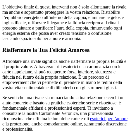
L’obiettivo finale di questi interventi non è solo allontanare la rivale,
ma anche e soprattutto proteggere la vostra relazione. Ristabilire
l’equilibrio energetico all’interno della coppia, eliminare le gelosie
ingiustificate, rafforzare il legame e la fiducia reciproca. I rituali
possono aiutare a purificare l’aura della coppia, rimuovendo ogni
energia esterna che possa aver creato tensione o confusione,
lasciando spazio solo per amore e armonia.
Riaffermare la Tua Felicità Amorosa
Affrontare una rivale significa anche riaffermare la propria felicità e
il proprio valore. Attraverso i riti esoterici e la cartomanzia con le
carte napoletane, si può recuperare forza interiore, sicurezza e
fiducia nel futuro della propria relazione. È un percorso di
empowerment che vi permette di prendere in mano le redini della
vostra vita sentimentale e di difenderla con gli strumenti giusti.
Se senti che una rivale sta minacciando la tua relazione e cerchi un
aiuto concreto e basato su pratiche esoteriche serie e rispettose, è
fondamentale affidarsi a professionisti esperti. Ti invitiamo a
consultare la nostra Cartomante Veronica, una professionista
riconosciuta che effettua lettura delle carte e riti
esoterici per l’amore
e la protezione, anche comodamente online, garantendo discrezione
e professionalità.