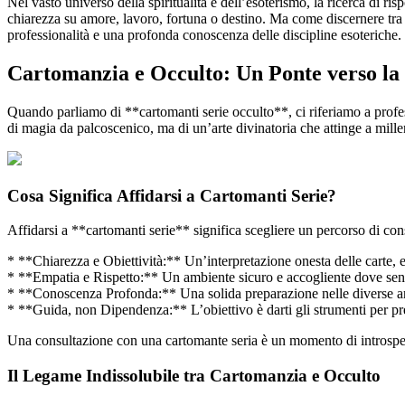
Nel vasto universo della spiritualità e dell’esoterismo, la ricerca di
chiarezza su amore, lavoro, fortuna o destino. Ma come discernere tra c
professionalità e una profonda conoscenza delle discipline esoteriche.
Cartomanzia e Occulto: Un Ponte verso la
Quando parliamo di **cartomanti serie occulto**, ci riferiamo a profes
di magia da palcoscenico, ma di un’arte divinatoria che attinge a millena
Cosa Significa Affidarsi a Cartomanti Serie?
Affidarsi a **cartomanti serie** significa scegliere un percorso di consa
* **Chiarezza e Obiettività:** Un’interpretazione onesta delle carte, 
* **Empatia e Rispetto:** Un ambiente sicuro e accogliente dove senti
* **Conoscenza Profonda:** Una solida preparazione nelle diverse arti 
* **Guida, non Dipendenza:** L’obiettivo è darti gli strumenti per pr
Una consultazione con una cartomante seria è un momento di introspez
Il Legame Indissolubile tra Cartomanzia e Occulto