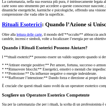
La cartomanzia, nella sua essenza più pura, è intrinsecamente legata
carte sono uno strumento per accedere a queste conoscenze nascoste, per
dinamiche energetiche, karmiche e psicologiche, offrendo una visione 
comprensione che vada oltre la superficie.
Rituali Esoterici
: Quando l’Azione si Unisc
Oltre alla
lettura delle carte
, il mondo dell’**occulto** abbraccia anche
candele, incensi e simboli, volte a focalizzare l’energia per un obiettiv
Quando i Rituali Esoterici Possono Aiutare?
I **rituali esoterici** possono essere un valido supporto quando si de
* **Attirare energie positive:** Per amore, fortuna, successo o armon
* **Rimuovere blocchi:** Energetici, emotivi o mentali che impedisc
* **Protezione:** Da influenze negative o energie indesiderate.
* **Rafforzare l’intenzione:** Dando forza e direzione ai propri desid
È cruciale che questi rituali siano svolti da un operatore esoterico comp
Scegliere un Operatore Esoterico Competente
Sia per la cartomanzia che per i rituali, la scelta di un professionista 