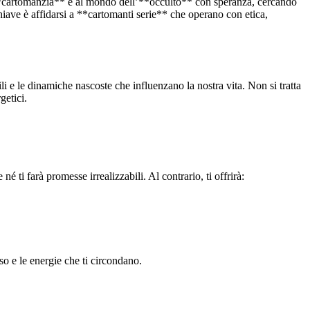
la **cartomanzia** e al mondo dell’**occulto** con speranza, cercando
hiave è affidarsi a **cartomanti serie** che operano con etica,
i e le dinamiche nascoste che influenzano la nostra vita. Non si tratta
getici.
 ti farà promesse irrealizzabili. Al contrario, ti offrirà:
o e le energie che ti circondano.