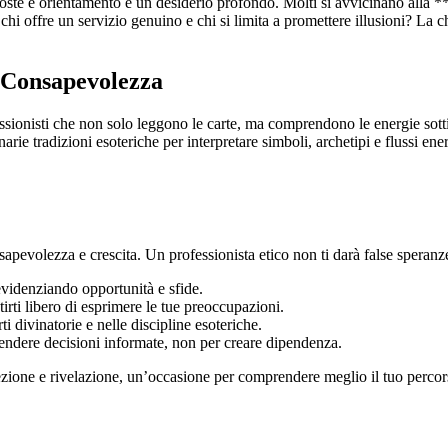
 risposte e orientamento è un desiderio profondo. Molti si avvicinano al
hi offre un servizio genuino e chi si limita a promettere illusioni? La c
 Consapevolezza
sionisti che non solo leggono le carte, ma comprendono le energie sottil
rie tradizioni esoteriche per interpretare simboli, archetipi e flussi ener
pevolezza e crescita. Un professionista etico non ti darà false speranze né
evidenziando opportunità e sfide.
rti libero di esprimere le tue preoccupazioni.
divinatorie e nelle discipline esoteriche.
endere decisioni informate, non per creare dipendenza.
ione e rivelazione, un’occasione per comprendere meglio il tuo percors