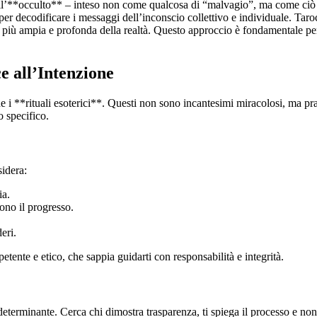
 all’**occulto** – inteso non come qualcosa di “malvagio”, ma come ciò
 decodificare i messaggi dell’inconscio collettivo e individuale. Tarocch
più ampia e profonda della realtà. Questo approccio è fondamentale per
e all’Intenzione
 i **rituali esoterici**. Questi non sono incantesimi miracolosi, ma prat
o specifico.
sidera:
ia.
ono il progresso.
eri.
etente e etico, che sappia guidarti con responsabilità e integrità.
è determinante. Cerca chi dimostra trasparenza, ti spiega il processo e non