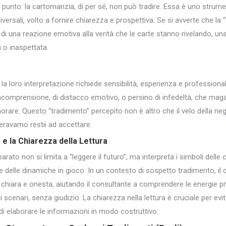
punto: la cartomanzia, di per sé, non può tradire. Essa è uno strumen
iversali, volto a fornire chiarezza e prospettiva. Se si avverte che la
 di una reazione emotiva alla verità che le carte stanno rivelando, un
o inaspettata.
 loro interpretazione richiede sensibilità, esperienza e professiona
incomprensione, di distacco emotivo, o persino di infedeltà, che mag
orare. Questo “tradimento” percepito non è altro che il velo della ne
ravamo restii ad accettare.
 e la Chiarezza della Lettura
rato non si limita a “leggere il futuro”, ma interpreta i simboli del
 e delle dinamiche in gioco. In un contesto di sospetto tradimento, i
ra chiara e onesta, aiutando il consultante a comprendere le energie pre
ili scenari, senza giudizio. La chiarezza nella lettura è cruciale per evi
di elaborare le informazioni in modo costruttivo.