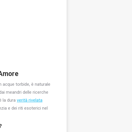
 Amore
n acque torbide, è naturale
i meandri delle ricerche
è la dura
verità rivelata
 e dei riti esoterici nel
?