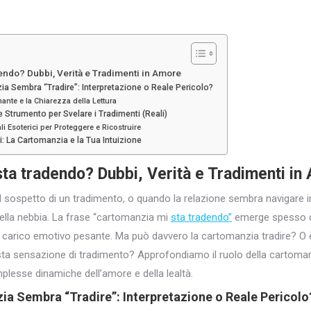
endo? Dubbi, Verità e Tradimenti in Amore
a Sembra “Tradire”: Interpretazione o Reale Pericolo?
mante e la Chiarezza della Lettura
Strumento per Svelare i Tradimenti (Reali)
uali Esoterici per Proteggere e Ricostruire
: La Cartomanzia e la Tua Intuizione
ta tradendo? Dubbi, Verità e Tradimenti in
l sospetto di un tradimento, o quando la relazione sembra navigare i
nella nebbia. La frase “cartomanzia mi
sta tradendo”
emerge spesso da
 carico emotivo pesante. Ma può davvero la cartomanzia tradire? O 
a sensazione di tradimento? Approfondiamo il ruolo della cartomanzia
plesse dinamiche dell’amore e della lealtà.
a Sembra “Tradire”: Interpretazione o Reale Pericolo