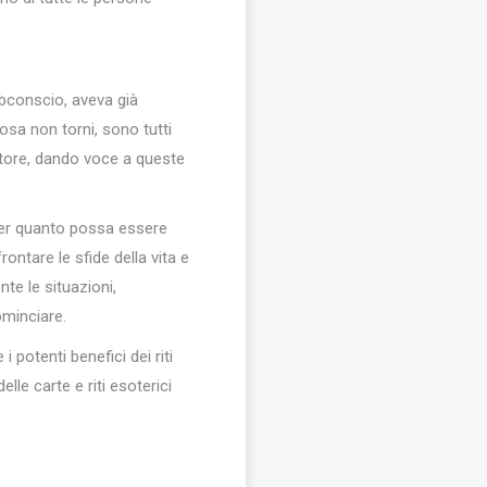
ubconscio, aveva già
osa non torni, sono tutti
catore, dando voce a queste
 per quanto possa essere
ntare le sfide della vita e
nte le situazioni,
ominciare.
 potenti benefici dei riti
lle carte e riti esoterici