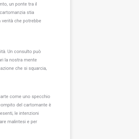
to, un ponte tra il
 “cartomanzia stia
a verità che potrebbe
lità. Un consulto può
ari la nostra mente
gazione che si squarcia,
le carte come uno specchio
l compito del cartomante è
senti, le intenzioni
tare malintesi e per