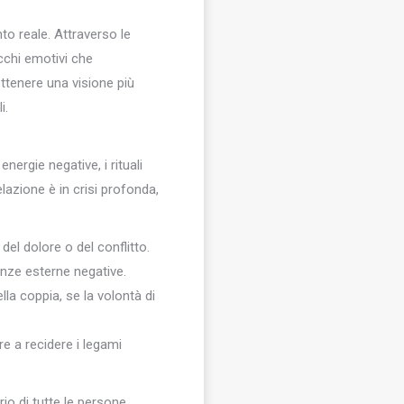
to reale. Attraverso le
occhi emotivi che
ottenere una visione più
i.
nergie negative, i rituali
azione è in crisi profonda,
el dolore o del conflitto.
enze esterne negative.
ella coppia, se la volontà di
re a recidere i legami
rio di tutte le persone