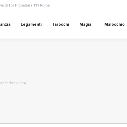
via di Tor Pignattara 139 Roma
anzia
Legamenti
Tarocchi
Magia
Malocchio
tradendo? Dubbi,…