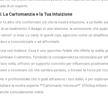
ida di un esperto.
: La Cartomanzia e la Tua Intuizione
 fa altro che confermare ciò che la nostra intuizione, a un livello s
 di un tradimento, il disagio in una relazione, la sensazione che qualc
o senso” ci invia. Le carte, in questi casi, agiscono come un amplifi
ndoci a concretizzarle e ad affrontarle.
nzia non tradisce. Essa è uno specchio fedele che riflette la realtà,
luminare il cammino, fornendo la consapevolezza necessaria per affro
, a loro volta, offrono un supporto concreto per influenzare positivame
sere e ricostruire ciò che sembra perduto, o trovare la forza per ric
 e professionale che ti guidi attraverso i tuoi dubbi, e per esplorare i
ntattare la nostra esperta **Cartomante Veronica**. Effettua letture de
, anche comodamente online.