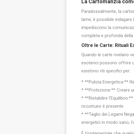
La Cartomanzia come 
Paradossalmente, la cartoma
lame, è possibile indagare 
impediscono la comunicazion
completa e profonda della 
Oltre le Carte:
Rituali E
Quando le carte rivelano ver
esoterici possono offrire 
esistono riti specifici per:
* **Pulizia Energetica:** R
* **Protezione:** Creare u
* **Ristabilire l’Equilibrio
ricostruire è presente.
* **Taglio dei Legami Negati
energetici in modo sano, fa
È fondamentale che qualsiasi