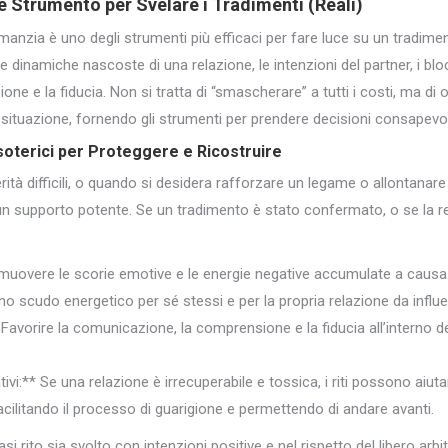
Strumento per Svelare i Tradimenti (Reali)
nzia è uno degli strumenti più efficaci per fare luce su un tradimen
le dinamiche nascoste di una relazione, le intenzioni del partner, i bl
e e la fiducia. Non si tratta di “smascherare” a tutti i costi, ma di 
situazione, fornendo gli strumenti per prendere decisioni consapevol
soterici
per Proteggere e Ricostruire
ità difficili, o quando si desidera rafforzare un legame o allontanare e
un supporto potente. Se un tradimento è stato confermato, o se la rel
imuovere le scorie emotive e le energie negative accumulate a causa d
no scudo energetico per sé stessi e per la propria relazione da influ
:** Favorire la comunicazione, la comprensione e la fiducia all’interno d
vi:** Se una relazione è irrecuperabile e tossica, i riti possono aiuta
cilitando il processo di guarigione e permettendo di andare avanti.
 rito sia svolto con intenzioni positive e nel rispetto del libero arbit