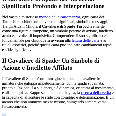
Significato Profondo e Interpretazione
Nel vasto e misterioso
mondo della cartomanzia
, ogni carta dei
Tarocchi racchiude un universo di significati, simboli e messaggi.
Tra gli Arcani Minori, il
Cavaliere di Spade Tarocchi
emerge
come una figura dirompente, un simbolo potente di azione, intelletto
acuto e, a volte, di impulsività. Comprendere il suo significato è
fondamentale per chiunque si avvicini alla
lettura delle carte
e ai
rituali esoterici, poiché questa carta può indicare cambiamenti rapidi
e sfide significative.
Il Cavaliere di Spade: Un Simbolo di
Azione e Intelletto Affilato
Il Cavaliere di Spade è un’immagine iconica: un cavaliere in
armatura che galoppa impetuosamente, con la spada sguainata,
pronto all’azione. La sua energia è dinamica, orientata al movimento
e alla conquista. Rappresenta la mente logica, la
ricerca della verità
e
la capacità di affrontare le sfide con coraggio e determinazione. È un
arcano che non ammette mezze misure, spingendo sempre verso
l’avanzamento.