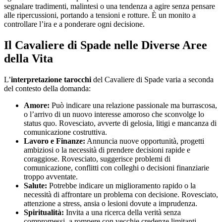
segnalare tradimenti, malintesi o una tendenza a agire senza pensare
alle ripercussioni, portando a tensioni e rotture. È un monito a
controllare l’ira e a ponderare ogni decisione.
Il Cavaliere di Spade nelle Diverse Aree
della Vita
L’
interpretazione tarocchi
del Cavaliere di Spade varia a seconda
del contesto della domanda:
Amore:
Può indicare una relazione passionale ma burrascosa,
o l’arrivo di un nuovo interesse amoroso che sconvolge lo
status quo. Rovesciato, avverte di gelosia, litigi e mancanza di
comunicazione costruttiva.
Lavoro e Finanze:
Annuncia nuove opportunità, progetti
ambiziosi o la necessità di prendere decisioni rapide e
coraggiose. Rovesciato, suggerisce problemi di
comunicazione, conflitti con colleghi o decisioni finanziarie
troppo avventate.
Salute:
Potrebbe indicare un miglioramento rapido o la
necessità di affrontare un problema con decisione. Rovesciato,
attenzione a stress, ansia o lesioni dovute a imprudenza.
Spiritualità:
Invita a una ricerca della verità senza
compromessi, a rompere con vecchie credenze limitanti.