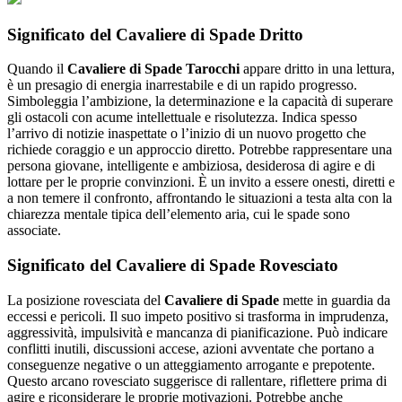
Significato del Cavaliere di Spade Dritto
Quando il
Cavaliere di Spade Tarocchi
appare dritto in una lettura,
è un presagio di energia inarrestabile e di un rapido progresso.
Simboleggia l’ambizione, la determinazione e la capacità di superare
gli ostacoli con acume intellettuale e risolutezza. Indica spesso
l’arrivo di notizie inaspettate o l’inizio di un nuovo progetto che
richiede coraggio e un approccio diretto. Potrebbe rappresentare una
persona giovane, intelligente e ambiziosa, desiderosa di agire e di
lottare per le proprie convinzioni. È un invito a essere onesti, diretti e
a non temere il confronto, affrontando le situazioni a testa alta con la
chiarezza mentale tipica dell’elemento aria, cui le spade sono
associate.
Significato del Cavaliere di Spade Rovesciato
La posizione rovesciata del
Cavaliere di Spade
mette in guardia da
eccessi e pericoli. Il suo impeto positivo si trasforma in imprudenza,
aggressività, impulsività e mancanza di pianificazione. Può indicare
conflitti inutili, discussioni accese, azioni avventate che portano a
conseguenze negative o un atteggiamento arrogante e prepotente.
Questo arcano rovesciato suggerisce di rallentare, riflettere prima di
agire e riconsiderare le proprie motivazioni. Potrebbe anche