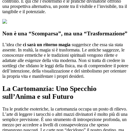
controllo. È qui che l’esoterismo e le pratiche divinatorie offrono
una prospettiva alternativa, un ponte tra il visibile e l’invisibile, tra il
tangibile e il potenziale.
Non è una “Scomparsa”, ma una “Trasformazione”
L’idea che
ci sarà un ritorno magia
suggerisce che essa sia stata
assente. In realtà, la magia si è trasformata. Le antiche saggezze, le
conoscenze ermetiche e le tradizioni spirituali vengono rilette e
adattate alle esigenze della vita moderna. Non si tratta di credere in
sortilegi che sfidano le leggi della fisica, ma di comprendere il potere
dell’intenzione, della visualizzazione e del simbolismo per orientare
la propria vita e manifestare i propri desideri.
La Cartomanzia: Uno Specchio
sull’Anima e sul Futuro
Tra le pratiche esoteriche, la cartomanzia occupa un posto di rilievo.
L’arte di leggere i tarocchi o altri mazzi divinatori è molto più di una
semplice previsione. È uno strumento di introspezione profonda, un
mezzo per accedere a livelli di consapevolezza che spesso
rimangono nascosti. Le carte non “decidono” il nostro destino, ma