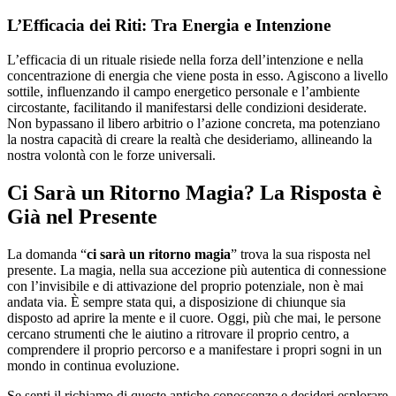
L’Efficacia dei Riti: Tra Energia e Intenzione
L’efficacia di un rituale risiede nella forza dell’intenzione e nella
concentrazione di energia che viene posta in esso. Agiscono a livello
sottile, influenzando il campo energetico personale e l’ambiente
circostante, facilitando il manifestarsi delle condizioni desiderate.
Non bypassano il libero arbitrio o l’azione concreta, ma potenziano
la nostra capacità di creare la realtà che desideriamo, allineando la
nostra volontà con le forze universali.
Ci Sarà un Ritorno Magia? La Risposta è
Già nel Presente
La domanda “
ci sarà un ritorno magia
” trova la sua risposta nel
presente. La magia, nella sua accezione più autentica di connessione
con l’invisibile e di attivazione del proprio potenziale, non è mai
andata via. È sempre stata qui, a disposizione di chiunque sia
disposto ad aprire la mente e il cuore. Oggi, più che mai, le persone
cercano strumenti che le aiutino a ritrovare il proprio centro, a
comprendere il proprio percorso e a manifestare i propri sogni in un
mondo in continua evoluzione.
Se senti il richiamo di queste antiche conoscenze e desideri esplorare