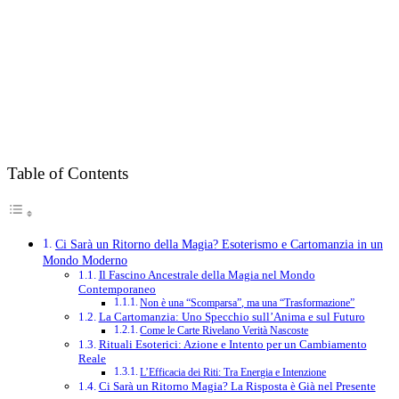
Table of Contents
Ci Sarà un Ritorno della Magia? Esoterismo e Cartomanzia in un
Mondo Moderno
Il Fascino Ancestrale della Magia nel Mondo
Contemporaneo
Non è una “Scomparsa”, ma una “Trasformazione”
La Cartomanzia: Uno Specchio sull’Anima e sul Futuro
Come le Carte Rivelano Verità Nascoste
Rituali Esoterici: Azione e Intento per un Cambiamento
Reale
L’Efficacia dei Riti: Tra Energia e Intenzione
Ci Sarà un Ritorno Magia? La Risposta è Già nel Presente