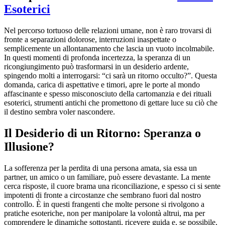
Esoterici
Nel percorso tortuoso delle relazioni umane, non è raro trovarsi di
fronte a separazioni dolorose, interruzioni inaspettate o
semplicemente un allontanamento che lascia un vuoto incolmabile.
In questi momenti di profonda incertezza, la speranza di un
ricongiungimento può trasformarsi in un desiderio ardente,
spingendo molti a interrogarsi: “ci sarà un ritorno occulto?”. Questa
domanda, carica di aspettative e timori, apre le porte al mondo
affascinante e spesso misconosciuto della cartomanzia e dei rituali
esoterici, strumenti antichi che promettono di gettare luce su ciò che
il destino sembra voler nascondere.
Il Desiderio di un Ritorno: Speranza o
Illusione?
La sofferenza per la perdita di una persona amata, sia essa un
partner, un amico o un familiare, può essere devastante. La mente
cerca risposte, il cuore brama una riconciliazione, e spesso ci si sente
impotenti di fronte a circostanze che sembrano fuori dal nostro
controllo. È in questi frangenti che molte persone si rivolgono a
pratiche esoteriche, non per manipolare la volontà altrui, ma per
comprendere le dinamiche sottostanti, ricevere guida e, se possibile,