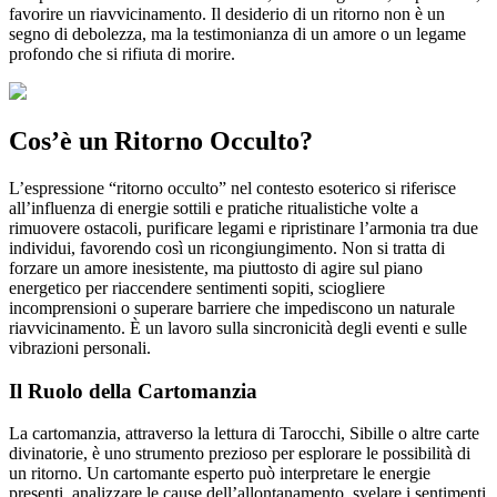
favorire un riavvicinamento. Il desiderio di un ritorno non è un
segno di debolezza, ma la testimonianza di un amore o un legame
profondo che si rifiuta di morire.
Cos’è un Ritorno Occulto?
L’espressione “ritorno occulto” nel contesto esoterico si riferisce
all’influenza di energie sottili e pratiche ritualistiche volte a
rimuovere ostacoli, purificare legami e ripristinare l’armonia tra due
individui, favorendo così un ricongiungimento. Non si tratta di
forzare un amore inesistente, ma piuttosto di agire sul piano
energetico per riaccendere sentimenti sopiti, sciogliere
incomprensioni o superare barriere che impediscono un naturale
riavvicinamento. È un lavoro sulla sincronicità degli eventi e sulle
vibrazioni personali.
Il Ruolo della Cartomanzia
La cartomanzia, attraverso la lettura di Tarocchi, Sibille o altre carte
divinatorie, è uno strumento prezioso per esplorare le possibilità di
un ritorno. Un cartomante esperto può interpretare le energie
presenti, analizzare le cause dell’allontanamento, svelare i sentimenti