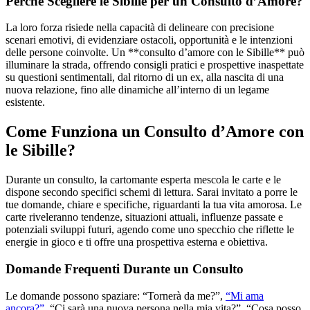
Perché Scegliere le Sibille per un Consulto d’Amore?
La loro forza risiede nella capacità di delineare con precisione
scenari emotivi, di evidenziare ostacoli, opportunità e le intenzioni
delle persone coinvolte. Un **consulto d’amore con le Sibille** può
illuminare la strada, offrendo consigli pratici e prospettive inaspettate
su questioni sentimentali, dal ritorno di un ex, alla nascita di una
nuova relazione, fino alle dinamiche all’interno di un legame
esistente.
Come Funziona un Consulto d’Amore con
le Sibille?
Durante un consulto, la cartomante esperta mescola le carte e le
dispone secondo specifici schemi di lettura. Sarai invitato a porre le
tue domande, chiare e specifiche, riguardanti la tua vita amorosa. Le
carte riveleranno tendenze, situazioni attuali, influenze passate e
potenziali sviluppi futuri, agendo come uno specchio che riflette le
energie in gioco e ti offre una prospettiva esterna e obiettiva.
Domande Frequenti Durante un Consulto
Le domande possono spaziare: “Tornerà da me?”,
“Mi ama
ancora?”
, “Ci sarà una nuova persona nella mia vita?”, “Cosa posso