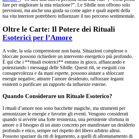
fare per migliorare la mia relazione?”. Le Sibille non offrono solo
previsioni, ma anche una guida su come agire e quali aspetti della
tua vita interiore potrebbero influenzare il tuo percorso sentimentale.
Oltre le Carte: Il Potere dei Rituali
Esoterici per l’Amore
A volte, la sola comprensione non basta. Situazioni complesse o
bloccate possono richiedere un intervento energetico più profondo.
È qui che i **rituali esoterici** entrano in gioco, affiancando e
potenziando i messaggi delle Sibille. Questi riti, se eseguiti con
consapevolezza e da mani esperte, possono aiutare a sbloccare
energie negative, attrarre l’amore desiderato, rafforzare legami
esistenti o purificare un rapporto da influenze esterne.
Quando Considerare un Rituale Esoterico?
I rituali d’amore non sono bacchette magiche, ma strumenti per
armonizzare le energie e favorire gli eventi. Vengono considerati
quando si avverte una forte resistenza, una persistente sfortuna in
amore o il bisogno di un aiuto concreto per manifestare un desiderio
profondo e etico, sempre nel rispetto del libero arbitrio altrui.
Possono spaziare da riti di legamento, a quelli di allontanamento di