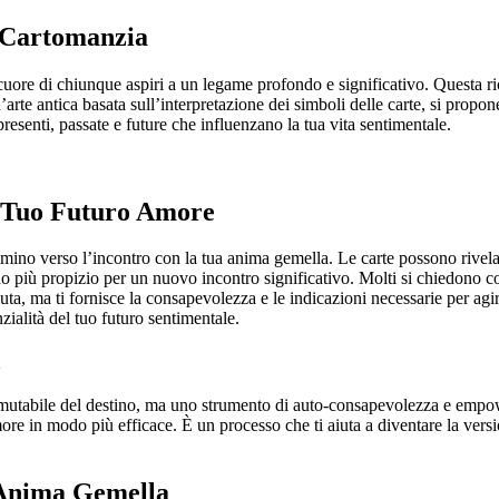
a Cartomanzia
 cuore di chiunque aspiri a un legame profondo e significativo. Questa r
’arte antica basata sull’interpretazione dei simboli delle carte, si propo
presenti, passate e future che influenzano la tua vita sentimentale.
l Tuo Futuro Amore
ino verso l’incontro con la tua anima gemella. Le carte possono rivelar
eriodo più propizio per un nuovo incontro significativo. Molti si chiedono
a, ma ti fornisce la consapevolezza e le indicazioni necessarie per agire
zialità del tuo futuro sentimentale.
a
utabile del destino, ma uno strumento di auto-consapevolezza e empow
’amore in modo più efficace. È un processo che ti aiuta a diventare la ver
l’Anima Gemella