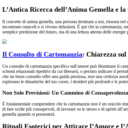
L’Antica Ricerca dell’Anima Gemella e l
Il concetto di anima gemella, una persona destinata a noi, risuona nel
incontrano ostacoli o si vivono delusioni. È qui che la cartomanzia, un
semplice predizione del futuro, ma di una lettura attenta delle energie 
Il Consulto di Cartomanzia
: Chiarezza su
Un consulto di cartomanzia specifico sull’amore può illuminare il camm
schemi relazionali ripetitivi da cui liberarsi, o persino indicare il p
che un buon consulto offre una guida preziosa, non una certezza assolut
esplorano le dinamiche del tuo cuore, i desideri più profondi e le poten
Non Solo Previsioni: Un Cammino di Consapevolezz
È fondamentale comprendere che la cartomanzia non è un oracolo imm
di fare scelte più consapevoli, di lavorare su te stesso e di aprirti all
gemella quando si presenterà.
Rituali Esoterici per Attirare l’Amore e 