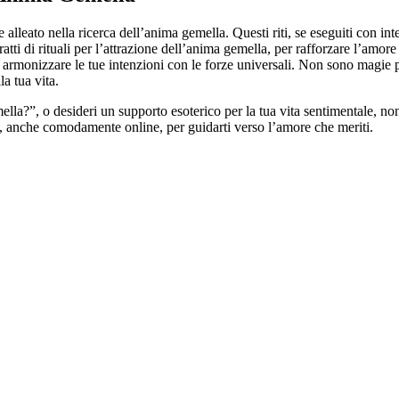
nte alleato nella ricerca dell’anima gemella. Questi riti, se eseguiti con 
tratti di rituali per l’attrazione dell’anima gemella, per rafforzare l’amo
er armonizzare le tue intenzioni con le forze universali. Non sono magie
a tua vita.
lla?”, o desideri un supporto esoterico per la tua vita sentimentale, no
zati, anche comodamente online, per guidarti verso l’amore che meriti.