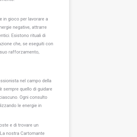
e in gioco per lavorare a
energie negative, attrarre
tici. Esistono rituali di
cazione che, se eseguiti con
il suo rafforzamento,
essionista nel campo della
o è sempre quello di guidare
di ciascuno. Ogni consulto
lizzando le energie in
oste e di trovare un
e. La nostra Cartomante