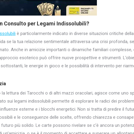
n Consulto per Legami Indissolubili?
ssolubili
è particolarmente indicato in diverse situazioni critiche della 
guida se la tua relazione sentimentale attraversa una crisi profonda
tanato. Anche in amicizie importanti o dinamiche familiari complesse,
approccio esoterico può offrire nuove prospettive e strumenti. L’obie
ttostanti, le energie in gioco e le possibilità di intervento per riarmo
zia
la lettura dei Tarocchi o di altri mazzi oracolari, agisce come uno s
ato sui legami indissolubili permette di esplorare le radici dei proble
 influenze esterne e i blocchi energetici. Non si tratta di predire il fu
 possibili e le conseguenze delle scelte, offrendo chiarezza e consap
 futuro più solido. Le carte possono rivelare se c’è ancora un potenzia
i un’amicizia, o se è il momento di accettare e superare un allonta