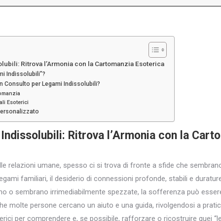
lubili: Ritrova l’Armonia con la Cartomanzia Esoterica
i Indissolubili”?
n Consulto per Legami Indissolubili?
tomanzia
ali Esoterici
Personalizzato
Indissolubili
: Ritrova l’Armonia con la
Cart
le relazioni umane, spesso ci si trova di fronte a sfide che sembrano
legami familiari, il desiderio di connessioni profonde, stabili e duratu
no o sembrano irrimediabilmente spezzate, la sofferenza può essere
 molte persone cercano un aiuto e una guida, rivolgendosi a pratic
erici per comprendere e, se possibile, rafforzare o ricostruire quei “l