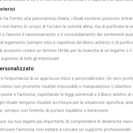
soterici
te ha fornito una panoramica chiara, i rituali esoterici possono entrar
iti non hanno lo scopo di forzare la volontà altrui, ma di purificare le 
hi e favorire il riavvicinamento o il consolidamento dei sentimenti auten
di legamento (sempre etici e rispettosi del libero arbitrio) o di purifi
à, possono creare un terreno fertile per la rinascita di un legame o 
supremo di tutti gli interessati.
Personalizzato
e l’importanza di un approccio etico e personalizzato. Un vero prof
soterici non promette risultati impossibili o manipolazioni. L’obiettiv
sione e l’armonia, rispettando le leggi universali e il libero arbitrio 
gni rituale vengono studiati su misura per la situazione specifica, ana
te, sempre con l’intento di portare equilibrio e benessere.
 luce sui tuoi legami più importanti, di comprendere le dinamiche nasc
 ritrovare l’armonia, non esitare a cercare un supporto professional