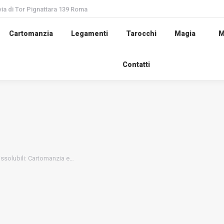
via di Tor Pignattara 139 Roma
Cartomanzia
Legamenti
Tarocchi
Magia
M
Contatti
ssolubili: Cartomanzia e…