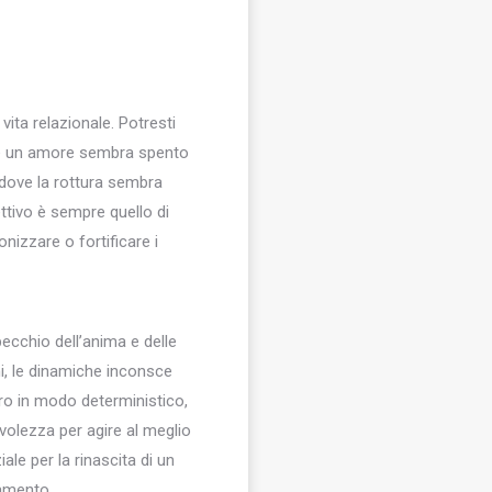
vita relazionale. Potresti
, se un amore sembra spento
 dove la rottura sembra
ttivo è sempre quello di
nizzare o fortificare i
pecchio dell’anima e delle
mi, le dinamiche inconsce
turo in modo deterministico,
evolezza per agire al meglio
le per la rinascita di un
namento.