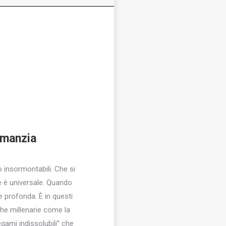
omanzia
 insormontabili. Che si
re è universale. Quando
 profonda. È in questi
he millenarie come la
egami indissolubili” che