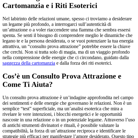
Cartomanzia e i Riti Esoterici
Nel labirinto delle relazioni umane, spesso ci troviamo a desiderare
un legame più profondo, a interrogarci sull’autenticità di
un’attrazione o a voler riaccendere una fiamma che sembra essersi
spenta. Se senti il bisogno di comprendere meglio le dinamiche che
legano te e la persona desiderata, o se vuoi potenziare la tua energia
attrattiva, un “consulto prova attrazione” potrebbe essere la chiave
che cerchi. Non si tratta solo di magia, ma di un viaggio profondo
nella comprensione delle energie che ci circondano, guidato dalla
saggezza della cartomanzia
e dalla forza dei riti esoterici.
Cos’è un Consulto Prova Attrazione e
Come Ti Aiuta?
Un consulto prova attrazione è un’indagine approfondita nel campo
dei sentimenti e delle energie che governano le relazioni. Non è un
semplice “test” superficiale, ma un’analisi esoterica che mira a
rivelare le vere intenzioni, i blocchi energetici e le opportunità
nascoste in una relazione o in un potenziale legame. Attraverso l’uso
di antichi strumenti divinatori e rituali, è possibile valutare la
compatibilità, la forza di un’attrazione reciproca e identificare le
strategie più efficaci per manifestare l’amore desiderato. Questo tipo