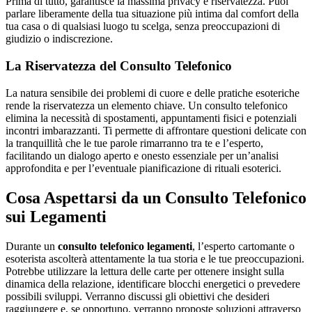
Prima di tutto, garantisce la massima privacy e riservatezza. Puoi
parlare liberamente della tua situazione più intima dal comfort della
tua casa o di qualsiasi luogo tu scelga, senza preoccupazioni di
giudizio o indiscrezione.
La Riservatezza del Consulto Telefonico
La natura sensibile dei problemi di cuore e delle pratiche esoteriche
rende la riservatezza un elemento chiave. Un consulto telefonico
elimina la necessità di spostamenti, appuntamenti fisici e potenziali
incontri imbarazzanti. Ti permette di affrontare questioni delicate con
la tranquillità che le tue parole rimarranno tra te e l’esperto,
facilitando un dialogo aperto e onesto essenziale per un’analisi
approfondita e per l’eventuale pianificazione di rituali esoterici.
Cosa Aspettarsi da un Consulto Telefonico
sui Legamenti
Durante un
consulto telefonico legamenti
, l’esperto cartomante o
esoterista ascolterà attentamente la tua storia e le tue preoccupazioni.
Potrebbe utilizzare la lettura delle carte per ottenere insight sulla
dinamica della relazione, identificare blocchi energetici o prevedere
possibili sviluppi. Verranno discussi gli obiettivi che desideri
raggiungere e, se opportuno, verranno proposte soluzioni attraverso