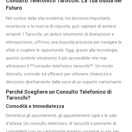
Consulto Telefonico
Tarocchi: La Tua Guida nel
Futuro
Nel vortice della vita moderna, tra decisioni importanti,
incertezze e la ricerca di risposte, può capitare di sentirsi
smarriti. I Tarocchi, un antico strumento di divinazione e
introspezione, offrono una bussola preziosa per navigare le
sfide e cogliere le opportunità. Oggi, grazie alla tecnologia,
questo potente strumento è più accessibile che mai
attraverso il **consulto telefonico tarocchi**. Un modo
discreto, comodo ed efficace per ottenere chiarezza e
direzione, direttamente dalla voce di un esperto cartomante.
Perché Scegliere un Consulto Telefonico di
Tarocchi?
Comodità e Immediatezza
Dimentica gli spostamenti, gli appuntamenti rigidi e le sale
d’attesa. Un consulto telefonico di tarocchi ti permette di
connetterti con un cartomante esperto ovunque tu sia, nel