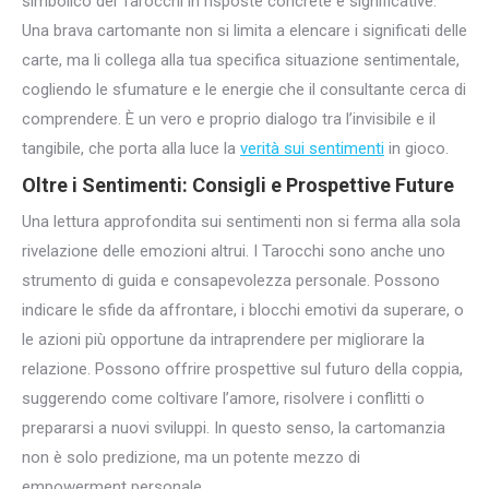
simbolico dei Tarocchi in risposte concrete e significative.
Una brava cartomante non si limita a elencare i significati delle
carte, ma li collega alla tua specifica situazione sentimentale,
cogliendo le sfumature e le energie che il consultante cerca di
comprendere. È un vero e proprio dialogo tra l’invisibile e il
tangibile, che porta alla luce la
verità sui sentimenti
in gioco.
Oltre i Sentimenti: Consigli e Prospettive Future
Una lettura approfondita sui sentimenti non si ferma alla sola
rivelazione delle emozioni altrui. I Tarocchi sono anche uno
strumento di guida e consapevolezza personale. Possono
indicare le sfide da affrontare, i blocchi emotivi da superare, o
le azioni più opportune da intraprendere per migliorare la
relazione. Possono offrire prospettive sul futuro della coppia,
suggerendo come coltivare l’amore, risolvere i conflitti o
prepararsi a nuovi sviluppi. In questo senso, la cartomanzia
non è solo predizione, ma un potente mezzo di
empowerment personale.