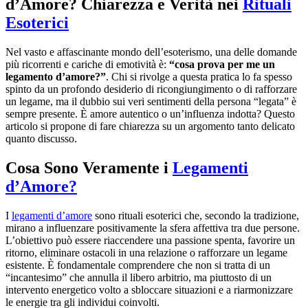
d’Amore? Chiarezza e Verità nei
Rituali
Esoterici
Nel vasto e affascinante mondo dell’esoterismo, una delle domande
più ricorrenti e cariche di emotività è:
“cosa prova per me un
legamento d’amore?”
. Chi si rivolge a questa pratica lo fa spesso
spinto da un profondo desiderio di ricongiungimento o di rafforzare
un legame, ma il dubbio sui veri sentimenti della persona “legata” è
sempre presente. È amore autentico o un’influenza indotta? Questo
articolo si propone di fare chiarezza su un argomento tanto delicato
quanto discusso.
Cosa Sono Veramente i
Legamenti
d’Amore?
I
legamenti d’amore
sono rituali esoterici che, secondo la tradizione,
mirano a influenzare positivamente la sfera affettiva tra due persone.
L’obiettivo può essere riaccendere una passione spenta, favorire un
ritorno, eliminare ostacoli in una relazione o rafforzare un legame
esistente. È fondamentale comprendere che non si tratta di un
“incantesimo” che annulla il libero arbitrio, ma piuttosto di un
intervento energetico volto a sbloccare situazioni e a riarmonizzare
le energie tra gli individui coinvolti.