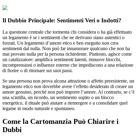
Il Dubbio Principale: Sentimenti Veri o Indotti?
La questione centrale che tormenta chi considera o ha già effettuato
un legamento è se i sentimenti che ne derivano siano autentici o
forzati. Un legamento d’amore etico e ben eseguito non crea
sentimenti dal nulla. Non può far innamorare qualcuno che non ha
mai provato nulla per la persona richiedente. Piuttosto, agisce come
un catalizzatore: amplifica sentimenti latenti, rimuove blocchi,
incomprensioni o influenze esterne che impediscono a una relazione
di fiorire o di ritornare sui suoi passi.
Se una persona non prova alcuna attrazione o affetto preesistente, un
legamento etico non dovrebbe avere l’effetto desiderato di creare un
amore genuino, perché non può imporre l’amore. Al contrario, se c’è
una scintilla, un ricordo, un sentimento sopito o un blocco
energetico, il rituale può aiutare a riemergere e a consolidare quel
legame in modo naturale e spontaneo.
Come la Cartomanzia Può Chiarire i
Dubbi