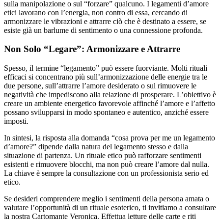
sulla manipolazione o sul “forzare” qualcuno. I legamenti d’amore
etici lavorano con l’energia, non contro di essa, cercando di
armonizzare le vibrazioni e attrarre ciò che è destinato a essere, se
esiste già un barlume di sentimento o una connessione profonda.
Non Solo “Legare”: Armonizzare e Attrarre
Spesso, il termine “legamento” può essere fuorviante. Molti rituali
efficaci si concentrano più sull’armonizzazione delle energie tra le
due persone, sull’attrarre l’amore desiderato o sul rimuovere le
negatività che impediscono alla relazione di prosperare. L’obiettivo è
creare un ambiente energetico favorevole affinché l’amore e l’affetto
possano svilupparsi in modo spontaneo e autentico, anziché essere
imposti.
In sintesi, la risposta alla domanda “cosa prova per me un legamento
d’amore?” dipende dalla natura del legamento stesso e dalla
situazione di partenza. Un rituale etico può rafforzare sentimenti
esistenti e rimuovere blocchi, ma non può creare l’amore dal nulla.
La chiave è sempre la consultazione con un professionista serio ed
etico.
Se desideri comprendere meglio i sentimenti della persona amata o
valutare l’opportunità di un rituale esoterico, ti invitiamo a consultare
la nostra Cartomante Veronica. Effettua letture delle carte e riti