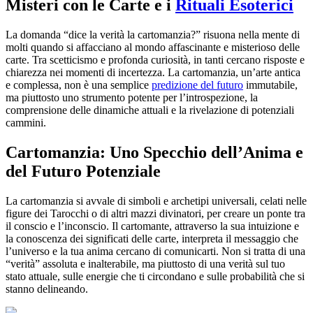
Misteri con le Carte e i
Rituali Esoterici
La domanda “dice la verità la cartomanzia?” risuona nella mente di
molti quando si affacciano al mondo affascinante e misterioso delle
carte. Tra scetticismo e profonda curiosità, in tanti cercano risposte e
chiarezza nei momenti di incertezza. La cartomanzia, un’arte antica
e complessa, non è una semplice
predizione del futuro
immutabile,
ma piuttosto uno strumento potente per l’introspezione, la
comprensione delle dinamiche attuali e la rivelazione di potenziali
cammini.
Cartomanzia: Uno Specchio dell’Anima e
del Futuro Potenziale
La cartomanzia si avvale di simboli e archetipi universali, celati nelle
figure dei Tarocchi o di altri mazzi divinatori, per creare un ponte tra
il conscio e l’inconscio. Il cartomante, attraverso la sua intuizione e
la conoscenza dei significati delle carte, interpreta il messaggio che
l’universo e la tua anima cercano di comunicarti. Non si tratta di una
“verità” assoluta e inalterabile, ma piuttosto di una verità sul tuo
stato attuale, sulle energie che ti circondano e sulle probabilità che si
stanno delineando.