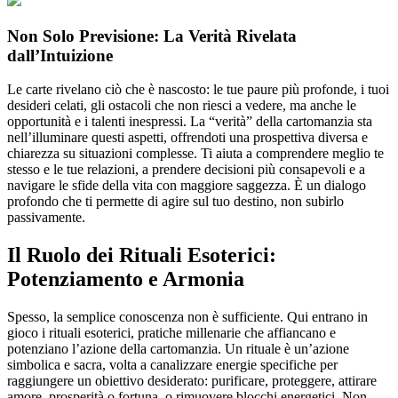
Non Solo Previsione: La Verità Rivelata
dall’Intuizione
Le carte rivelano ciò che è nascosto: le tue paure più profonde, i tuoi
desideri celati, gli ostacoli che non riesci a vedere, ma anche le
opportunità e i talenti inespressi. La “verità” della cartomanzia sta
nell’illuminare questi aspetti, offrendoti una prospettiva diversa e
chiarezza su situazioni complesse. Ti aiuta a comprendere meglio te
stesso e le tue relazioni, a prendere decisioni più consapevoli e a
navigare le sfide della vita con maggiore saggezza. È un dialogo
profondo che ti permette di agire sul tuo destino, non subirlo
passivamente.
Il Ruolo dei Rituali Esoterici:
Potenziamento e Armonia
Spesso, la semplice conoscenza non è sufficiente. Qui entrano in
gioco i rituali esoterici, pratiche millenarie che affiancano e
potenziano l’azione della cartomanzia. Un rituale è un’azione
simbolica e sacra, volta a canalizzare energie specifiche per
raggiungere un obiettivo desiderato: purificare, proteggere, attirare
amore, prosperità o fortuna, o rimuovere blocchi energetici. Non