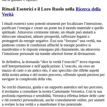
Rituali Esoterici e il Loro Ruolo nella
Ricerca della
Verità
I rituali esoterici sono potenti strumenti per focalizzare l’intenzione,
purificare l’energia e creare un ponte tra il mondo materiale e quello
spirituale. Attraverso cerimonie mirate, un rituale può aiutarti a
sbloccare situazioni, attirare prosperità, rafforzare legami o
proteggerti da energie negative. Essi non “forzano” una verità, ma
piuttosto creano le condizioni affinché le energie positive si
manifestino e le risposte emergano più chiaramente, sia attraverso
l’intuizione personale sia tramite ulteriori forme di divinazione.
In definitiva, la domanda “dice la verità l’oracolo?” trova risposta
nell’interpretazione e nell’applicazione. L’oracolo, sia esso un
mazzo di carte o un antico rito, è uno specchio che riflette aspetti
della nostra anima e del nostro percorso, offrendo spunti preziosi per
navigare la complessità della vita.
Se cerchi chiarezza, guida e un supporto autentico nel tuo percorso,
ti invitiamo a consultare la nostra Cartomante Veronica. Con la sua
profonda esperienza e sensibilità, Veronica effettua letture delle carte
e riti esoterici personalizzati, anche comodamente online, per aiutarti
a svelare la tua verità e a manifestare il tuo potenziale.