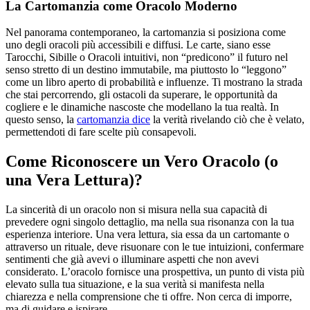
La Cartomanzia come Oracolo Moderno
Nel panorama contemporaneo, la cartomanzia si posiziona come
uno degli oracoli più accessibili e diffusi. Le carte, siano esse
Tarocchi, Sibille o Oracoli intuitivi, non “predicono” il futuro nel
senso stretto di un destino immutabile, ma piuttosto lo “leggono”
come un libro aperto di probabilità e influenze. Ti mostrano la strada
che stai percorrendo, gli ostacoli da superare, le opportunità da
cogliere e le dinamiche nascoste che modellano la tua realtà. In
questo senso, la
cartomanzia dice
la verità rivelando ciò che è velato,
permettendoti di fare scelte più consapevoli.
Come Riconoscere un Vero Oracolo (o
una Vera Lettura)?
La sincerità di un oracolo non si misura nella sua capacità di
prevedere ogni singolo dettaglio, ma nella sua risonanza con la tua
esperienza interiore. Una vera lettura, sia essa da un cartomante o
attraverso un rituale, deve risuonare con le tue intuizioni, confermare
sentimenti che già avevi o illuminare aspetti che non avevi
considerato. L’oracolo fornisce una prospettiva, un punto di vista più
elevato sulla tua situazione, e la sua verità si manifesta nella
chiarezza e nella comprensione che ti offre. Non cerca di imporre,
ma di guidare e ispirare.