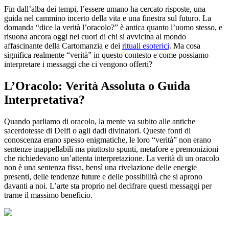
Fin dall’alba dei tempi, l’essere umano ha cercato risposte, una
guida nel cammino incerto della vita e una finestra sul futuro. La
domanda “dice la verità l’oracolo?” è antica quanto l’uomo stesso, e
risuona ancora oggi nei cuori di chi si avvicina al mondo
affascinante della Cartomanzia e dei
rituali esoterici
. Ma cosa
significa realmente “verità” in questo contesto e come possiamo
interpretare i messaggi che ci vengono offerti?
L’Oracolo: Verità Assoluta o Guida
Interpretativa?
Quando parliamo di oracolo, la mente va subito alle antiche
sacerdotesse di Delfi o agli dadi divinatori. Queste fonti di
conoscenza erano spesso enigmatiche, le loro “verità” non erano
sentenze inappellabili ma piuttosto spunti, metafore e premonizioni
che richiedevano un’attenta interpretazione. La verità di un oracolo
non è una sentenza fissa, bensì una rivelazione delle energie
presenti, delle tendenze future e delle possibilità che si aprono
davanti a noi. L’arte sta proprio nel decifrare questi messaggi per
trarne il massimo beneficio.