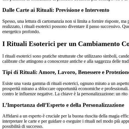
Dalle Carte ai Rituali: Previsione e Intervento
Spesso, una lettura di cartomanzia non si limita a fornire risposte, ma 
realizzato, i rituali esoterici possono diventare il passo successivo. 
energetico profondo.
I Rituali Esoterici per un Cambiamento C
I rituali esoterici sono pratiche strutturate che utilizzano simboli, can
calibrate che attingono a conoscenze antiche e alla saggezza delle trad
Tipi di Rituali: Amore, Lavoro, Benessere e Protezion
Esiste una vasta gamma di rituali esoterici, ognuno mirato a un aspetto 
prosperità mirano a sbloccare opportunità economiche e professionali. R
contro le influenze negative. La chiave è la personalizzazione: un rito 
L’Importanza dell’Esperto e della Personalizzazione
Affidarsi a un esperto è cruciale per la buona riuscita della magia effi
interpretare le carte e per guidare o eseguire i rituali nel modo più app
possibilità di successo.