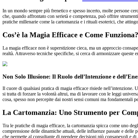
In un mondo sempre più frenetico e spesso incerto, molte persone cercan
che, quando affrontato con serietà e competenza, può offrire strumenti
pratiche millenarie come la cartomanzia e i rituali esoterici, che atting
Cos’è la Magia Efficace e Come Funziona
La magia efficace non è superstizione cieca, ma un approccio consapevo
realtà. Attraverso tecniche specifiche, si cerca di armonizzare queste en
Non Solo Illusione: Il Ruolo dell’Intenzione e dell’Ene
Il cuore di qualsiasi pratica di magia efficace risiede nell’intenzione.
si tratta di forzare la volontà altrui, ma di lavorare con le leggi unive
cosa, spesso non percepite dai nostri sensi comuni ma fondamentali per 
La Cartomanzia: Uno Strumento per Comp
Tra le pratiche di magia efficace, la cartomanzia spicca come uno degli 
comprensione delle dinamiche attuali, delle influenze passate e delle 
che permette al consultante di prendere decisioni più consapevoli e di