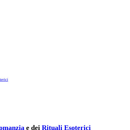
erici
tomanzia
e dei
Rituali Esoterici