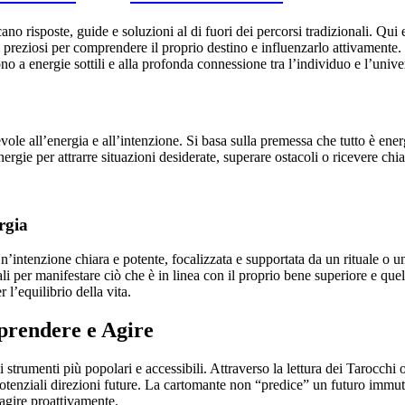
o risposte, guide e soluzioni al di fuori dei percorsi tradizionali. Qui
 preziosi per comprendere il proprio destino e influenzarlo attivamente.
ono a energie sottili e alla profonda connessione tra l’individuo e l’unive
?
le all’energia e all’intenzione. Si basa sulla premessa che tutto è ener
ergie per attrarre situazioni desiderate, superare ostacoli o ricevere chia
rgia
 Un’intenzione chiara e potente, focalizzata e supportata da un rituale o 
rsali per manifestare ciò che è in linea con il proprio bene superiore e q
l’equilibrio della vita.
rendere e Agire
strumenti più popolari e accessibili. Attraverso la lettura dei Tarocchi o
potenziali direzioni future. La cartomante non “predice” un futuro immut
 agire proattivamente.