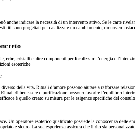
può anche indicare la necessità di un intervento attivo. Se le carte rivel
Questi riti sono progettati per catalizzare un cambiamento, rimuovere osta
oncreto
dele, erbe, cristalli e altre componenti per focalizzare l’energia e l’inte
izioni esoteriche.
e
diverso della vita. Rituali d’amore possono aiutare a rafforzare relazioni
ituali di benessere e purificazione possono favorire l’equilibrio interi
efficace è quello creato su misura per le esigenze specifiche del consult
cace. Un operatore esoterico qualificato possiede la conoscenza delle ene
ropriato e sicuro. La sua esperienza assicura che il rito sia personalizza