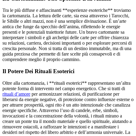
Tra le più diffuse e affascinanti **esperienze esoteriche** troviamo
la cartomanzia. La lettura delle carte, sia essa attraverso i Tarocchi,
le Sibille o altri mazzi, non è una semplice divinazione. È un’arte
antica che funge da specchio dell’anima, riflettendo le energie
presenti e le potenziali traiettorie future. Un bravo cartomante sa
interpretare i simboli e gli archetipi delle carte per offrire chiarezza
su relazioni, carriera, decisioni importanti o per esplorare percorsi di
crescita personale. Non si tratta di un destino immutabile, ma di una
guida preziosa che permette di fare scelte più consapevoli e di
comprendere meglio il proprio cammino.
Il Potere Dei Rituali Esoterici
Oltre alla cartomanzia, i **rituali esoterici** rappresentano un’altra
potente forma di intervento nel campo energetico. Che si tratti di
rituali d’amore
per armonizzare relazioni, di purificazione per
liberarsi da energie negative, di protezione contro influenze esterne o
per attrarre prosperità, ogni rito è un atto intenzionale che canalizza
energie specifiche. Attraverso l’uso di candele, erbe, simboli,
invocazioni e la concentrazione della volontà, i rituali mirano a
creare un ponte tra il mondo materiale e quello spirituale, aiutando a
rimuovere ostacoli, a rafforzare le intenzioni e a manifestare i
desideri nel rispetto del libero arbitrio e dell’armonia universale. La