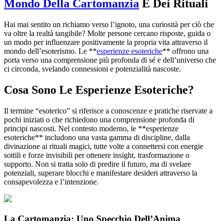
Mondo Della Cartomanzia
E Dei Rituali
Hai mai sentito un richiamo verso l’ignoto, una curiosità per ciò che
va oltre la realtà tangibile? Molte persone cercano risposte, guida o
un modo per influenzare positivamente la propria vita attraverso il
mondo dell’esoterismo. Le **
esperienze esoteriche
** offrono una
porta verso una comprensione più profonda di sé e dell’universo che
ci circonda, svelando connessioni e potenzialità nascoste.
Cosa Sono Le Esperienze Esoteriche?
Il termine “esoterico” si riferisce a conoscenze e pratiche riservate a
pochi iniziati o che richiedono una comprensione profonda di
principi nascosti. Nel contesto moderno, le **esperienze
esoteriche** includono una vasta gamma di discipline, dalla
divinazione ai rituali magici, tutte volte a connettersi con energie
sottili e forze invisibili per ottenere insight, trasformazione o
supporto. Non si tratta solo di predire il futuro, ma di svelare
potenziali, superare blocchi e manifestare desideri attraverso la
consapevolezza e l’intenzione.
La Cartomanzia: Uno Specchio Dell’Anima