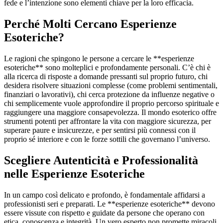
fede e l’intenzione sono elementi chiave per la loro efficacia.
Perché Molti Cercano Esperienze
Esoteriche?
Le ragioni che spingono le persone a cercare le **esperienze
esoteriche** sono molteplici e profondamente personali. C’è chi è
alla ricerca di risposte a domande pressanti sul proprio futuro, chi
desidera risolvere situazioni complesse (come problemi sentimentali,
finanziari o lavorativi), chi cerca protezione da influenze negative o
chi semplicemente vuole approfondire il proprio percorso spirituale e
raggiungere una maggiore consapevolezza. Il mondo esoterico offre
strumenti potenti per affrontare la vita con maggiore sicurezza, per
superare paure e insicurezze, e per sentirsi più connessi con il
proprio sé interiore e con le forze sottili che governano l’universo.
Scegliere Autenticità e Professionalità
nelle Esperienze Esoteriche
In un campo così delicato e profondo, è fondamentale affidarsi a
professionisti seri e preparati. Le **esperienze esoteriche** devono
essere vissute con rispetto e guidate da persone che operano con
etica, conoscenza e integrità. Un vero esperto non promette miracoli