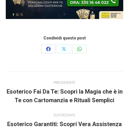
Condividi questo post
Condividi
Condividi
Condividi
su
su
su
Facebook
X
WhatsApp
Naviga
tra
PRECEDENTE
i
Esoterico Fai Da Te: Scopri la Magia che è in
post
Post
Te con Cartomanzia e Rituali Semplici
precedente:
SUCCESSIVO
Esoterico Garantiti: Scopri Vera Assistenza
Prossimo