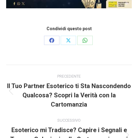
Condividi questo post
Condividi
Condividi
Condividi
su
su
su
Facebook
X
WhatsApp
Naviga
tra
PRECEDENTE
i
Il Tuo Partner Esoterico ti Sta Nascondendo
post
Qualcosa? Scopri la Verità con la
Post
precedente:
Cartomanzia
SUCCESSIVO
Esoterico mi Tradisce? Capire i Segnali e