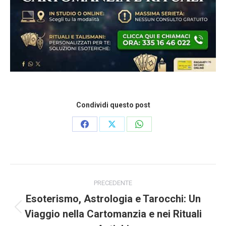
Condividi questo post
Condividi
Condividi
Condividi
su
su
su
Facebook
X
WhatsApp
Naviga
tra
PRECEDENTE
i
Esoterismo, Astrologia e Tarocchi: Un
post
Viaggio nella Cartomanzia e nei Rituali
Post