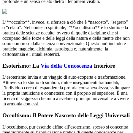
profonde e un senso celato dietro i fenomeni visibili.
L’**occulto**, invece, si riferisce a ciò che è “nascosto”, “segreto”
o “celato”. Nel contesto spirituale, l’**occultismo** è lo studio e la
pratica delle scienze occulte, ovvero di quelle discipline che si
occupano delle forze e delle leggi della natura e della mente che non
sono comprese dalla scienza convenzionale. Questo può includere
pratiche magiche, alchimia, astrologia e, naturalmente, la
cartomanzia e i rituali esoterici.
Esoterismo: La
Via della Conoscenza
Interiore
L’esoterismo invita a un viaggio di auto-scoperta e trasformazione.
Attraverso lo studio di simboli, miti e insegnamenti tramandati,
l’individuo cerca di espandere la propria consapevolezza, sviluppare
la propria intuizione e connettersi con il proprio sé superiore. È una
ricerca di saggezza che mira a svelare i principi universali e a vivere
in armonia con essi.
Occultismo: Il Potere Nascosto delle Leggi Universali
L’occultismo, pur essendo affine all’esoterismo, spesso si concentra
maggiormente sull’applicazione pratica di queste conoscenze per