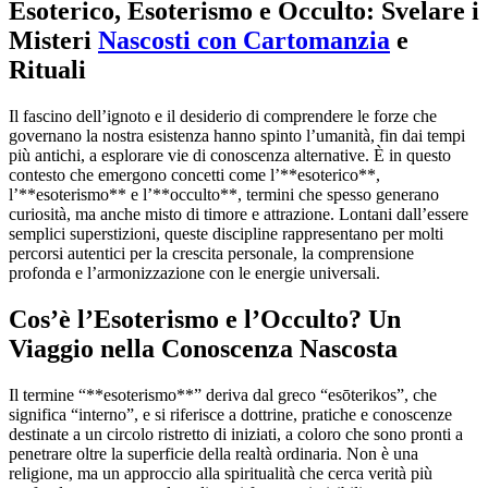
Esoterico, Esoterismo e Occulto: Svelare i
Misteri
Nascosti con Cartomanzia
e
Rituali
Il fascino dell’ignoto e il desiderio di comprendere le forze che
governano la nostra esistenza hanno spinto l’umanità, fin dai tempi
più antichi, a esplorare vie di conoscenza alternative. È in questo
contesto che emergono concetti come l’**esoterico**,
l’**esoterismo** e l’**occulto**, termini che spesso generano
curiosità, ma anche misto di timore e attrazione. Lontani dall’essere
semplici superstizioni, queste discipline rappresentano per molti
percorsi autentici per la crescita personale, la comprensione
profonda e l’armonizzazione con le energie universali.
Cos’è l’Esoterismo e l’Occulto? Un
Viaggio nella Conoscenza Nascosta
Il termine “**esoterismo**” deriva dal greco “esōterikos”, che
significa “interno”, e si riferisce a dottrine, pratiche e conoscenze
destinate a un circolo ristretto di iniziati, a coloro che sono pronti a
penetrare oltre la superficie della realtà ordinaria. Non è una
religione, ma un approccio alla spiritualità che cerca verità più