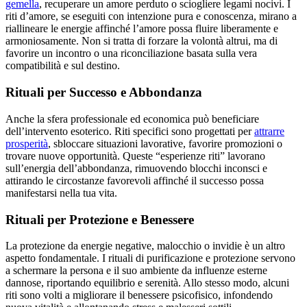
gemella
, recuperare un amore perduto o sciogliere legami nocivi. I
riti d’amore, se eseguiti con intenzione pura e conoscenza, mirano a
riallineare le energie affinché l’amore possa fluire liberamente e
armoniosamente. Non si tratta di forzare la volontà altrui, ma di
favorire un incontro o una riconciliazione basata sulla vera
compatibilità e sul destino.
Rituali per Successo e Abbondanza
Anche la sfera professionale ed economica può beneficiare
dell’intervento esoterico. Riti specifici sono progettati per
attrarre
prosperità
, sbloccare situazioni lavorative, favorire promozioni o
trovare nuove opportunità. Queste “esperienze riti” lavorano
sull’energia dell’abbondanza, rimuovendo blocchi inconsci e
attirando le circostanze favorevoli affinché il successo possa
manifestarsi nella tua vita.
Rituali per Protezione e Benessere
La protezione da energie negative, malocchio o invidie è un altro
aspetto fondamentale. I rituali di purificazione e protezione servono
a schermare la persona e il suo ambiente da influenze esterne
dannose, riportando equilibrio e serenità. Allo stesso modo, alcuni
riti sono volti a migliorare il benessere psicofisico, infondendo