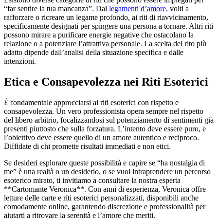
“far sentire la tua mancanza”. Dai
legamenti d’amore,
volti a
rafforzare o ricreare un legame profondo, ai riti di riavvicinamento,
specificamente designati per spingere una persona a tornare. Altri riti
possono mirare a purificare energie negative che ostacolano la
relazione o a potenziare l’attrattiva personale. La scelta del rito più
adatto dipende dall’analisi della situazione specifica e dalle
intenzioni.
Etica e Consapevolezza nei Riti Esoterici
È fondamentale approcciarsi ai riti esoterici con rispetto e
consapevolezza. Un vero professionista opera sempre nel rispetto
del libero arbitrio, focalizzandosi sul potenziamento di sentimenti già
presenti piuttosto che sulla forzatura. L’intento deve essere puro, e
l’obiettivo deve essere quello di un amore autentico e reciproco.
Diffidate di chi promette risultati immediati e non etici.
Se desideri esplorare queste possibilità e capire se “ha nostalgia di
me” è una realtà o un desiderio, o se vuoi intraprendere un percorso
esoterico mirato, ti invitiamo a consultare la nostra esperta
**Cartomante Veronica**. Con anni di esperienza, Veronica offre
letture delle carte e riti esoterici personalizzati, disponibili anche
comodamente online, garantendo discrezione e professionalità per
aiutarti a ritrovare la serenità e l’amore che meriti.