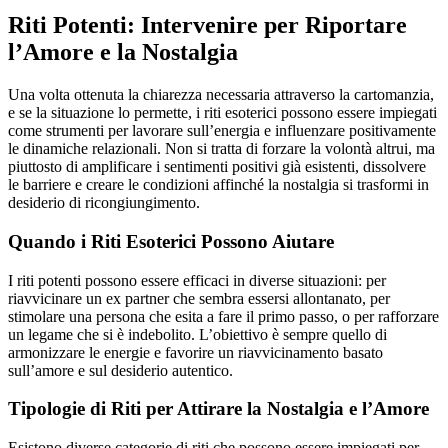
Riti Potenti: Intervenire per Riportare
l’Amore e la Nostalgia
Una volta ottenuta la chiarezza necessaria attraverso la cartomanzia,
e se la situazione lo permette, i riti esoterici possono essere impiegati
come strumenti per lavorare sull’energia e influenzare positivamente
le dinamiche relazionali. Non si tratta di forzare la volontà altrui, ma
piuttosto di amplificare i sentimenti positivi già esistenti, dissolvere
le barriere e creare le condizioni affinché la nostalgia si trasformi in
desiderio di ricongiungimento.
Quando i Riti Esoterici Possono Aiutare
I riti potenti possono essere efficaci in diverse situazioni: per
riavvicinare un ex partner che sembra essersi allontanato, per
stimolare una persona che esita a fare il primo passo, o per rafforzare
un legame che si è indebolito. L’obiettivo è sempre quello di
armonizzare le energie e favorire un riavvicinamento basato
sull’amore e sul desiderio autentico.
Tipologie di Riti per Attirare la Nostalgia e l’Amore
Esistono diverse categorie di riti che possono essere impiegati per