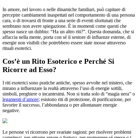
In amore, nel lavoro o nelle dinamiche familiari, può capitare di
percepire cambiamenti inaspettati nel comportamento di una persona
cara, o di trovarsi di fronte a una serie di eventi sfortunati che
sembrano non avere spiegazione. È in momenti come questi che
spesso nasce un dubbio: “Ha un altro riti?”. Questa domanda, che si
affaccia nella mente, porta con sé il sentore di influenze esterne, di
energie non visibili che potrebbero essere state mosse attraverso
rituali esoterici.
Cos’è un Rito Esoterico e Perché Si
Ricorre ad Esso?
I riti esoterici sono pratiche antiche, spesso avvolte nel mistero, che
mirano a influenzare la realtà attraverso l’uso di energie sottili,
simboli, preghiere o incantesimi. Non si tratta solo di “magia nera” o
legamenti d’amore
; esistono riti di protezione, di purificazione, per
favorire il successo, l’abbondanza o per allontanare energie
negative.
Le persone vi ricorrono per svariate ragioni: per risolvere problemi
complessi, per attrarre amore o fortuna, per proteggere sé stesse o i