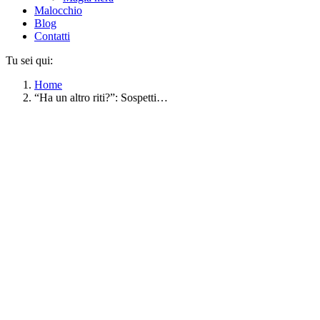
Malocchio
Blog
Contatti
Tu sei qui:
Home
“Ha un altro riti?”: Sospetti…