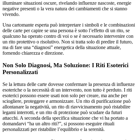
illuminare situazioni oscure, rivelando influenze nascoste, energie
negative presenti o la vera natura dei cambiamenti che si stanno
vivendo.
Una cartomante esperta può interpretare i simboli e le combinazioni
delle carte per capire se una persona è sotto l’effetto di un rito, se
qualcuno ha operato contro di voi o se è necessario intervenire con
un rito protettivo o risolutivo. Non si tratta solo di predire il futuro,
ma di fare una “diagnosi” energetica della situazione attuale,
fornendo chiarezza e direzione.
Non Solo Diagnosi, Ma Soluzione: I Riti Esoterici
Personalizzati
Se la lettura delle carte dovesse confermare la presenza di influenze
esoteriche o la necessità di un intervento, non tutto è perduto. I riti
esoterici possono essere usati non solo per creare, ma anche per
sciogliere, proteggere e armonizzare. Un rito di purificazione può
allontanare la negatività, un rito di riavvicinamento può ristabilire
legami interrotti, e un rito di protezione può scudare da futuri
attacchi. A seconda della specifica situazione che vi ha portato a
domandarvi “ha un altro riti?”, si possono eseguire rituali
personalizzati per ristabilire l’equilibrio e la serenità.