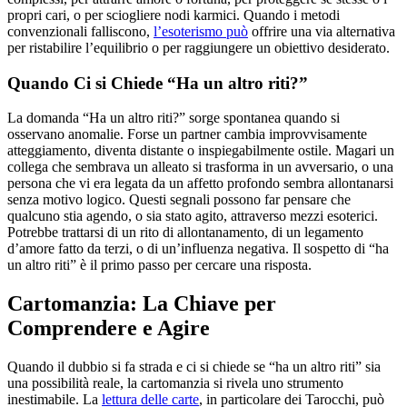
propri cari, o per sciogliere nodi karmici. Quando i metodi
convenzionali falliscono,
l’esoterismo può
offrire una via alternativa
per ristabilire l’equilibrio o per raggiungere un obiettivo desiderato.
Quando Ci si Chiede “Ha un altro riti?”
La domanda “Ha un altro riti?” sorge spontanea quando si
osservano anomalie. Forse un partner cambia improvvisamente
atteggiamento, diventa distante o inspiegabilmente ostile. Magari un
collega che sembrava un alleato si trasforma in un avversario, o una
persona che vi era legata da un affetto profondo sembra allontanarsi
senza motivo logico. Questi segnali possono far pensare che
qualcuno stia agendo, o sia stato agito, attraverso mezzi esoterici.
Potrebbe trattarsi di un rito di allontanamento, di un legamento
d’amore fatto da terzi, o di un’influenza negativa. Il sospetto di “ha
un altro riti” è il primo passo per cercare una risposta.
Cartomanzia: La Chiave per
Comprendere e Agire
Quando il dubbio si fa strada e ci si chiede se “ha un altro riti” sia
una possibilità reale, la cartomanzia si rivela uno strumento
inestimabile. La
lettura delle carte
, in particolare dei Tarocchi, può