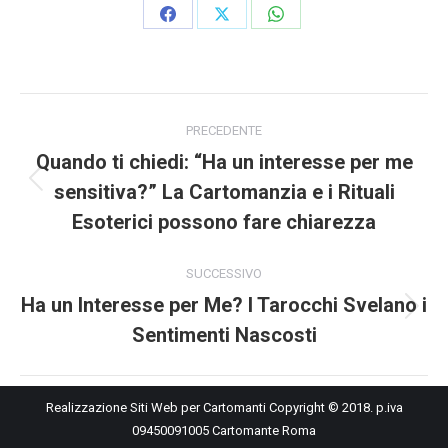
Condividi
Condividi
Condividi
su
su
su
Facebook
X
WhatsApp
Naviga
tra
PRECEDENTE
i
Quando ti chiedi: “Ha un interesse per me
post
sensitiva?” La Cartomanzia e i Rituali
Post
precedente:
Esoterici possono fare chiarezza
SUCCESSIVO
Ha un Interesse per Me? I Tarocchi Svelano i
Prossimo
Sentimenti Nascosti
post:
Realizzazione Siti Web per Cartomanti
Copyright © 2018. p.iva
09450091005 Cartomante Roma