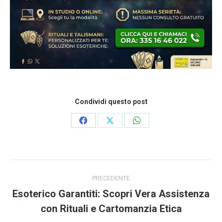
Condividi questo post
Condividi
Condividi
Condividi
su
su
su
Facebook
X
WhatsApp
Naviga
tra
PRECEDENTE
i
Esoterico Garantiti: Scopri Vera Assistenza
post
Post
con Rituali e Cartomanzia Etica
precedente: