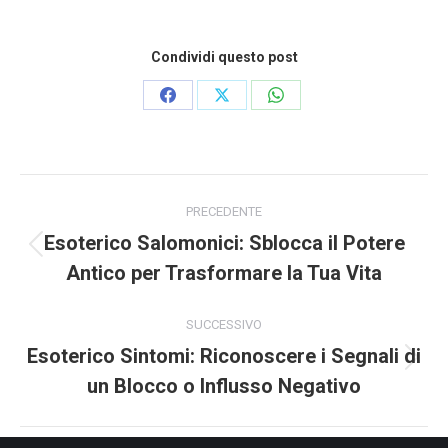
Condividi questo post
Condividi
Condividi
Condividi
su
su
su
Facebook
X
WhatsApp
Naviga
tra
PRECEDENTE
i
Esoterico Salomonici: Sblocca il Potere
post
Post
Antico per Trasformare la Tua Vita
precedente:
SUCCESSIVO
Esoterico Sintomi: Riconoscere i Segnali di
Prossimo
un Blocco o Influsso Negativo
post: