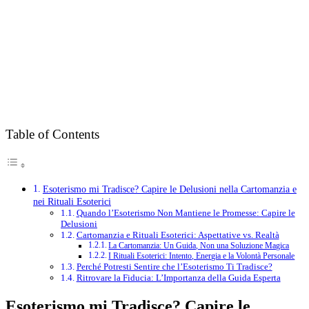
Table of Contents
Esoterismo mi Tradisce? Capire le Delusioni nella Cartomanzia e
nei Rituali Esoterici
Quando l’Esoterismo Non Mantiene le Promesse: Capire le
Delusioni
Cartomanzia e Rituali Esoterici: Aspettative vs. Realtà
La Cartomanzia: Un Guida, Non una Soluzione Magica
I Rituali Esoterici: Intento, Energia e la Volontà Personale
Perché Potresti Sentire che l’Esoterismo Ti Tradisce?
Ritrovare la Fiducia: L’Importanza della Guida Esperta
Esoterismo mi Tradisce? Capire le