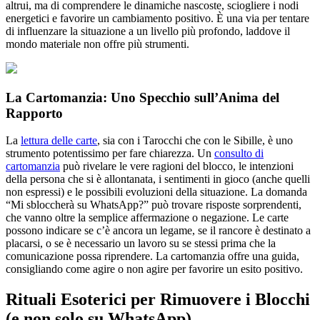
altrui, ma di comprendere le dinamiche nascoste, sciogliere i nodi
energetici e favorire un cambiamento positivo. È una via per tentare
di influenzare la situazione a un livello più profondo, laddove il
mondo materiale non offre più strumenti.
La Cartomanzia: Uno Specchio sull’Anima del
Rapporto
La
lettura delle carte
, sia con i Tarocchi che con le Sibille, è uno
strumento potentissimo per fare chiarezza. Un
consulto di
cartomanzia
può rivelare le vere ragioni del blocco, le intenzioni
della persona che si è allontanata, i sentimenti in gioco (anche quelli
non espressi) e le possibili evoluzioni della situazione. La domanda
“Mi sbloccherà su WhatsApp?” può trovare risposte sorprendenti,
che vanno oltre la semplice affermazione o negazione. Le carte
possono indicare se c’è ancora un legame, se il rancore è destinato a
placarsi, o se è necessario un lavoro su se stessi prima che la
comunicazione possa riprendere. La cartomanzia offre una guida,
consigliando come agire o non agire per favorire un esito positivo.
Rituali Esoterici per Rimuovere i Blocchi
(e non solo su WhatsApp)