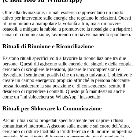
Oltre alla divinazione, i rituali esoterici rappresentano un modo
attivo per intervenire sulle energie che regolano le relazioni. Questi
riti non mirano a manipolare la volontà altrui, ma a rimuovere
ostacoli, a mitigare la rabbia, a promuovere la nostalgia e a riaprire i
canali di comunicazione, favorendo un riavvicinamento spontaneo.
Rituali di Riunione e Riconciliazione
Esistono rituali specifici volti a favorire la riconciliazione tra due
persone. Questi riti agiscono sulle energie dei singoli e della coppia,
cercando di sciogliere le tensioni, placare le incomprensioni e
risvegliare i sentimenti positivi che un tempo univano. L’obiettivo è
creare un campo energetico propizio affinché la persona bloccante
possa riconsiderare la sua posizione e, di conseguenza, sentire il
desiderio di riprendere i contatti. Questo può manifestarsi anche
come un “mi sbloccherà su WhatsApp” inaspettato.
Rituali per Sbloccare la Comunicazione
Alcuni rituali sono progettati specificamente per riaprire i flussi
comunicativi interrotti. Agiscono sulla mente e sul cuore dell’altro,
cercando di ridurre l’ostilità o l’indifferenza e di indurre un’apertura
mentale. Non si tratta di forzare un messaggio, ma di rendere la