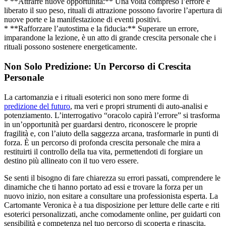
* **Attrarre nuove opportunità:** Una volta compreso l’errore e
liberato il suo peso, rituali di attrazione possono favorire l’apertura di
nuove porte e la manifestazione di eventi positivi.
* **Rafforzare l’autostima e la fiducia:** Superare un errore,
imparandone la lezione, è un atto di grande crescita personale che i
rituali possono sostenere energeticamente.
Non Solo Predizione: Un Percorso di Crescita
Personale
La cartomanzia e i rituali esoterici non sono mere forme di
predizione del futuro
, ma veri e propri strumenti di auto-analisi e
potenziamento. L’interrogativo “oracolo capirà l’errore” si trasforma
in un’opportunità per guardarsi dentro, riconoscere le proprie
fragilità e, con l’aiuto della saggezza arcana, trasformarle in punti di
forza. È un percorso di profonda crescita personale che mira a
restituirti il controllo della tua vita, permettendoti di forgiare un
destino più allineato con il tuo vero essere.
Se senti il bisogno di fare chiarezza su errori passati, comprendere le
dinamiche che ti hanno portato ad essi e trovare la forza per un
nuovo inizio, non esitare a consultare una professionista esperta. La
Cartomante Veronica è a tua disposizione per letture delle carte e riti
esoterici personalizzati, anche comodamente online, per guidarti con
sensibilità e competenza nel tuo percorso di scoperta e rinascita.