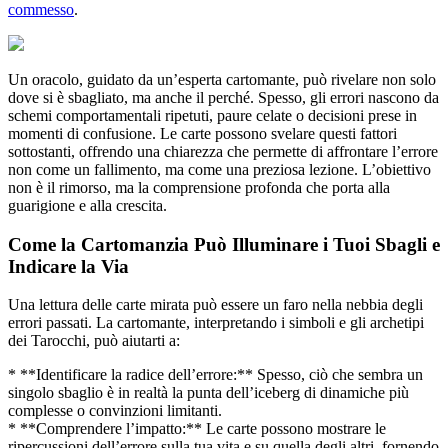
commesso
.
Un oracolo, guidato da un’esperta cartomante, può rivelare non solo
dove si è sbagliato, ma anche il perché. Spesso, gli errori nascono da
schemi comportamentali ripetuti, paure celate o decisioni prese in
momenti di confusione. Le carte possono svelare questi fattori
sottostanti, offrendo una chiarezza che permette di affrontare l’errore
non come un fallimento, ma come una preziosa lezione. L’obiettivo
non è il rimorso, ma la comprensione profonda che porta alla
guarigione e alla crescita.
Come la Cartomanzia Può Illuminare i Tuoi Sbagli e
Indicare la Via
Una lettura delle carte mirata può essere un faro nella nebbia degli
errori passati. La cartomante, interpretando i simboli e gli archetipi
dei Tarocchi, può aiutarti a:
* **Identificare la radice dell’errore:** Spesso, ciò che sembra un
singolo sbaglio è in realtà la punta dell’iceberg di dinamiche più
complesse o convinzioni limitanti.
* **Comprendere l’impatto:** Le carte possono mostrare le
ripercussioni dell’errore sulla tua vita e su quella degli altri, fornendo