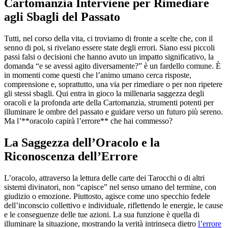
Cartomanzia Interviene per Rimediare
agli Sbagli del Passato
Tutti, nel corso della vita, ci troviamo di fronte a scelte che, con il
senno di poi, si rivelano essere state degli errori. Siano essi piccoli
passi falsi o decisioni che hanno avuto un impatto significativo, la
domanda “e se avessi agito diversamente?” è un fardello comune. È
in momenti come questi che l’animo umano cerca risposte,
comprensione e, soprattutto, una via per rimediare o per non ripetere
gli stessi sbagli. Qui entra in gioco la millenaria saggezza degli
oracoli e la profonda arte della Cartomanzia, strumenti potenti per
illuminare le ombre del passato e guidare verso un futuro più sereno.
Ma l’**oracolo capirà l’errore** che hai commesso?
La Saggezza dell’Oracolo e la
Riconoscenza dell’Errore
L’oracolo, attraverso la lettura delle carte dei Tarocchi o di altri
sistemi divinatori, non “capisce” nel senso umano del termine, con
giudizio o emozione. Piuttosto, agisce come uno specchio fedele
dell’inconscio collettivo e individuale, riflettendo le energie, le cause
e le conseguenze delle tue azioni. La sua funzione è quella di
illuminare la situazione, mostrando la verità intrinseca dietro
l’errore