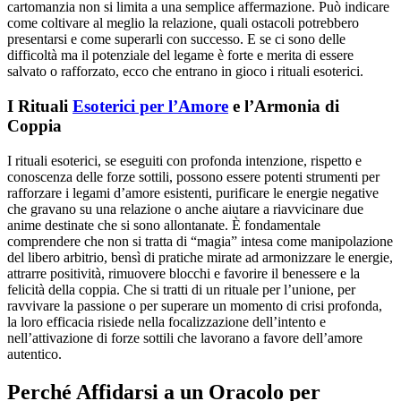
cartomanzia non si limita a una semplice affermazione. Può indicare
come coltivare al meglio la relazione, quali ostacoli potrebbero
presentarsi e come superarli con successo. E se ci sono delle
difficoltà ma il potenziale del legame è forte e merita di essere
salvato o rafforzato, ecco che entrano in gioco i rituali esoterici.
I Rituali
Esoterici per l’Amore
e l’Armonia di
Coppia
I rituali esoterici, se eseguiti con profonda intenzione, rispetto e
conoscenza delle forze sottili, possono essere potenti strumenti per
rafforzare i legami d’amore esistenti, purificare le energie negative
che gravano su una relazione o anche aiutare a riavvicinare due
anime destinate che si sono allontanate. È fondamentale
comprendere che non si tratta di “magia” intesa come manipolazione
del libero arbitrio, bensì di pratiche mirate ad armonizzare le energie,
attrarre positività, rimuovere blocchi e favorire il benessere e la
felicità della coppia. Che si tratti di un rituale per l’unione, per
ravvivare la passione o per superare un momento di crisi profonda,
la loro efficacia risiede nella focalizzazione dell’intento e
nell’attivazione di forze sottili che lavorano a favore dell’amore
autentico.
Perché Affidarsi a un Oracolo per