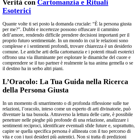
Verità con
Cartomanzia e Rituali
Esoterici
Quante volte ti sei posto la domanda cruciale: “È la persona giusta
per me?”. Dubbi e incertezze possono offuscare il cammino
dell’amore, rendendo difficile prendere decisioni importanti per il
proprio futuro sentimentale. In un mondo in cui le relazioni sono
complesse e i sentimenti profondi, trovare chiarezza è un desiderio
comune. Le antiche arti della cartomanzia e i potenti rituali esoterici
offrono una via illuminante per esplorare le dinamiche del cuore e
comprendere se il tuo partner è realmente la tua anima gemella o se
il destino ha in serbo altri piani.
L’Oracolo: La Tua Guida nella Ricerca
della Persona Giusta
In un momento di smarrimento o di profonda riflessione sulle tue
relazioni, l’oracolo, inteso come un esperto di arti divinatorie, può
diventare la tua bussola. Attraverso la lettura delle carte, è possibile
penetrare nelle pieghe più profonde di una relazione, analizzare i
sentimenti reciproci, identificare eventuali sfide future e, soprattutto,
capire se quella specifica persona è allineata con il tuo percorso di
vita e con i tuoi desideri più autentici. Non si tratta di predizioni