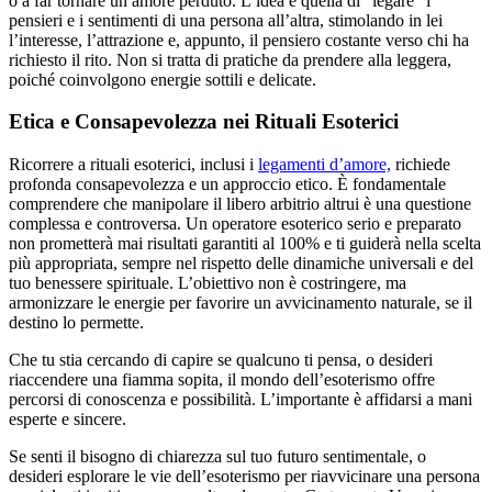
o a far tornare un amore perduto. L’idea è quella di “legare” i
pensieri e i sentimenti di una persona all’altra, stimolando in lei
l’interesse, l’attrazione e, appunto, il pensiero costante verso chi ha
richiesto il rito. Non si tratta di pratiche da prendere alla leggera,
poiché coinvolgono energie sottili e delicate.
Etica e Consapevolezza nei Rituali Esoterici
Ricorrere a rituali esoterici, inclusi i
legamenti d’amore,
richiede
profonda consapevolezza e un approccio etico. È fondamentale
comprendere che manipolare il libero arbitrio altrui è una questione
complessa e controversa. Un operatore esoterico serio e preparato
non prometterà mai risultati garantiti al 100% e ti guiderà nella scelta
più appropriata, sempre nel rispetto delle dinamiche universali e del
tuo benessere spirituale. L’obiettivo non è costringere, ma
armonizzare le energie per favorire un avvicinamento naturale, se il
destino lo permette.
Che tu stia cercando di capire se qualcuno ti pensa, o desideri
riaccendere una fiamma sopita, il mondo dell’esoterismo offre
percorsi di conoscenza e possibilità. L’importante è affidarsi a mani
esperte e sincere.
Se senti il bisogno di chiarezza sul tuo futuro sentimentale, o
desideri esplorare le vie dell’esoterismo per riavvicinare una persona