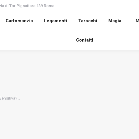
via di Tor Pignattara 139 Roma
Cartomanzia
Legamenti
Tarocchi
Magia
M
Contatti
 Sensitiva?…