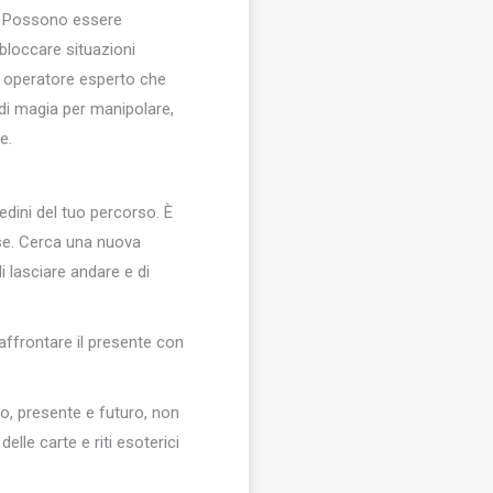
co. Possono essere
sbloccare situazioni
n operatore esperto che
a di magia per manipolare,
e.
redini del tuo percorso. È
sse. Cerca una nuova
i lasciare andare e di
 affrontare il presente con
to, presente e futuro, non
lle carte e riti esoterici