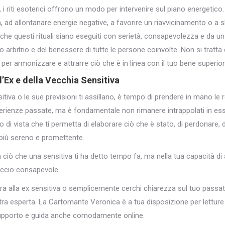
te, i riti esoterici offrono un modo per intervenire sul piano energeti
ura, ad allontanare energie negative, a favorire un riavvicinamento o a 
che questi rituali siano eseguiti con serietà, consapevolezza e da u
ro arbitrio e del benessere di tutte le persone coinvolte. Non si tratt
per armonizzare e attrarre ciò che è in linea con il tuo bene superior
’Ex e della Vecchia Sensitiva
sitiva o le sue previsioni ti assillano, è tempo di prendere in mano le 
esperienze passate, ma è fondamentale non rimanere intrappolati in e
 di vista che ti permetta di elaborare ciò che è stato, di perdonare, d
 più sereno e promettente.
in ciò che una sensitiva ti ha detto tempo fa, ma nella tua capacità di
occio consapevole.
ora alla ex sensitiva o semplicemente cerchi chiarezza sul tuo passa
tra esperta. La Cartomante Veronica è a tua disposizione per letture de
supporto e guida anche comodamente online.