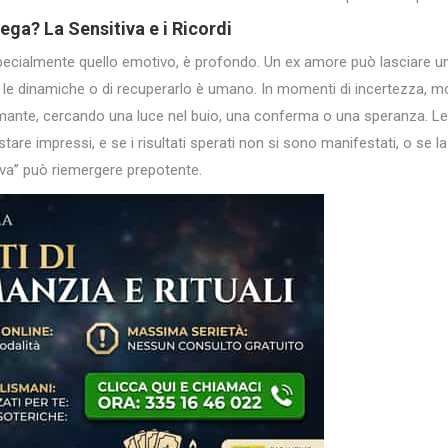
ega? La Sensitiva e i Ricordi
pecialmente quello emotivo, è profondo. Un ex amore può lasciare un 
le dinamiche o di recuperarlo è umano. In momenti di incertezza, mo
ante, cercando una luce nel buio, una conferma o una speranza. Le pre
tare impressi, e se i risultati sperati non si sono manifestati, o se la
tiva” può riemergere prepotente.