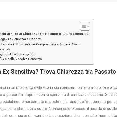
nsitiva? Trova Chiarezza tra Passato e Futuro Esoterico
ega? La Sensitiva e i Ricordi
i Esoterici: Strumenti per Comprendere e Andare Avanti
tomanzia
: Agire sul Piano Energetico
’Ex e della Vecchia Sensitiva
a Ex Sensitiva? Trova Chiarezza tra Passato
varsi in un momento della vita in cui i pensieri tornano a turbinare att
 percorsi intrapresi con la speranza di cambiare il destino. Se ti 
, probabilmente hai cercato risposte nel mondo dell’esoterismo per 
 qualcuno che ti sta a cuore. Non sei solo. Spesso, il ricordo di quell
ciandoti con nuove domande e la sensazione di un compito incompiuto