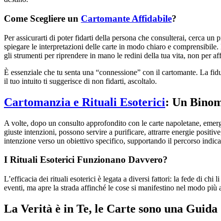
Come Scegliere un
Cartomante Affidabile
?
Per assicurarti di poter fidarti della persona che consulterai, cerca 
spiegare le interpretazioni delle carte in modo chiaro e comprensibile
gli strumenti per riprendere in mano le redini della tua vita, non per af
È essenziale che tu senta una “connessione” con il cartomante. La fid
il tuo intuito ti suggerisce di non fidarti, ascoltalo.
Cartomanzia e Rituali Esoterici
: Un Binom
A volte, dopo un consulto approfondito con le carte napoletane, emerge l
giuste intenzioni, possono servire a purificare, attrarre energie positi
intenzione verso un obiettivo specifico, supportando il percorso indicat
I Rituali Esoterici Funzionano Davvero?
L’efficacia dei rituali esoterici è legata a diversi fattori: la fede di ch
eventi, ma apre la strada affinché le cose si manifestino nel modo più
La Verità è in Te, le Carte sono una Guida