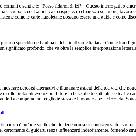
comuni e sentite è: “Posso fidarmi di lei?”. Questo interrogativo emerg
storia e simbolismo. La ricerca di risposte, di chiarezza su amore, lavoro
 insieme come le carte napoletane possano essere una guida e come disce
prio specchio dell’anima e della tradizione italiana. Con le loro figure
 un significato profondo, che va oltre la semplice interpretazione lettera
mostrare percorsi alternativi e illuminare aspetti della tua vita che potr
 e sulle probabili evoluzioni future in base alle tue attuali scelte. Le ca
 aiutandoti a comprendere meglio te stesso e il mondo che ti circonda. S
ia
omanzia è un’arte sottile che richiede non solo conoscenza dei simboli, 
à del cartomante di guidarti senza influenzarti indebitamente, fornendo st