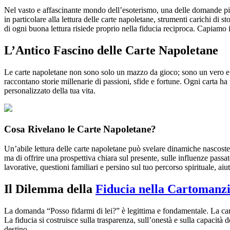
Nel vasto e affascinante mondo dell’esoterismo, una delle domande più 
in particolare alla lettura delle carte napoletane, strumenti carichi di 
di ogni buona lettura risiede proprio nella fiducia reciproca. Capiamo
L’Antico Fascino delle Carte Napoletane
Le carte napoletane non sono solo un mazzo da gioco; sono un vero e pro
raccontano storie millenarie di passioni, sfide e fortune. Ogni carta ha
personalizzato della tua vita.
Cosa Rivelano le Carte Napoletane?
Un’abile lettura delle carte napoletane può svelare dinamiche nascoste, 
ma di offrire una prospettiva chiara sul presente, sulle influenze passate
lavorative, questioni familiari e persino sul tuo percorso spirituale,
Il Dilemma della
Fiducia nella Cartomanz
La domanda “Posso fidarmi di lei?” è legittima e fondamentale. La cart
La fiducia si costruisce sulla trasparenza, sull’onestà e sulla capacit
destino.