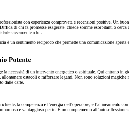
un professionista con esperienza comprovata e recensioni positive. Un buo
. Diffida di chi fa promesse esagerate, chiede somme esorbitanti o cerca 
fidarle ciecamente a lui.
ucia è un sentimento reciproco che permette una comunicazione aperta e a
io Potente
a necessità di un intervento energetico o spirituale. Qui entrano in gioco 
ve, allontanare ostacoli o rafforzare legami. Non sono soluzioni magiche 
o dalle carte.
i li richiede, la competenza e l’energia dell’operatore, e l’allineamento con 
 armonioso e vantaggioso per te. È un complemento all’auto-riflessione e