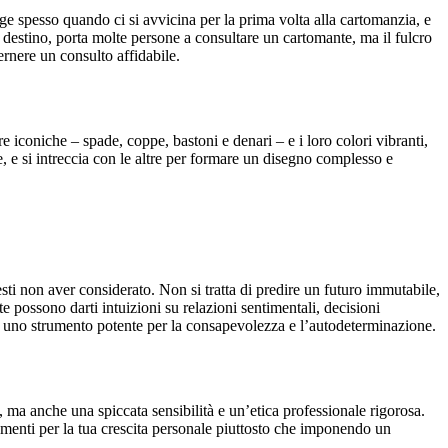
e spesso quando ci si avvicina per la prima volta alla cartomanzia, e
 o destino, porta molte persone a consultare un cartomante, ma il fulcro
rnere un consulto affidabile.
 iconiche – spade, coppe, bastoni e denari – e i loro colori vibranti,
le, e si intreccia con le altre per formare un disegno complesso e
esti non aver considerato. Non si tratta di predire un futuro immutabile,
rte possono darti intuizioni su relazioni sentimentali, decisioni
ono uno strumento potente per la consapevolezza e l’autodeterminazione.
ma anche una spiccata sensibilità e un’etica professionale rigorosa.
rumenti per la tua crescita personale piuttosto che imponendo un