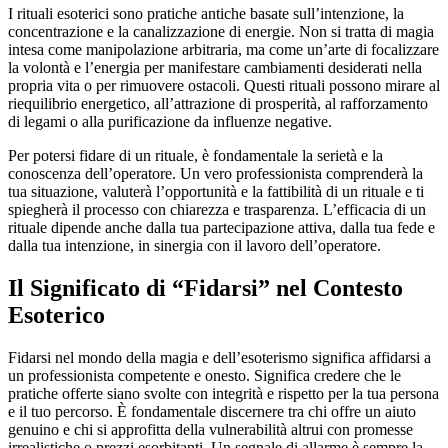
I rituali esoterici sono pratiche antiche basate sull’intenzione, la
concentrazione e la canalizzazione di energie. Non si tratta di magia
intesa come manipolazione arbitraria, ma come un’arte di focalizzare
la volontà e l’energia per manifestare cambiamenti desiderati nella
propria vita o per rimuovere ostacoli. Questi rituali possono mirare al
riequilibrio energetico, all’attrazione di prosperità, al rafforzamento
di legami o alla purificazione da influenze negative.
Per potersi fidare di un rituale, è fondamentale la serietà e la
conoscenza dell’operatore. Un vero professionista comprenderà la
tua situazione, valuterà l’opportunità e la fattibilità di un rituale e ti
spiegherà il processo con chiarezza e trasparenza. L’efficacia di un
rituale dipende anche dalla tua partecipazione attiva, dalla tua fede e
dalla tua intenzione, in sinergia con il lavoro dell’operatore.
Il Significato di “Fidarsi” nel Contesto
Esoterico
Fidarsi nel mondo della magia e dell’esoterismo significa affidarsi a
un professionista competente e onesto. Significa credere che le
pratiche offerte siano svolte con integrità e rispetto per la tua persona
e il tuo percorso. È fondamentale discernere tra chi offre un aiuto
genuino e chi si approfitta della vulnerabilità altrui con promesse
irrealistiche o prezzi esorbitanti. Un segnale di allarme è sempre la