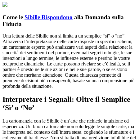
Come le
Sibille Rispondono
alla Domanda sulla
Fiducia
Una lettura delle Sibille non si limita a un semplice “sì” o “no”.
Attraverso l’interpretazione delle carte disposte in specifici schemi,
un cartomante esperto può analizzare vari aspetti della relazione: la
sincerità dei sentimenti del partner, eventuali segreti o bugie, le sue
intenzioni a lungo termine, le influenze esterne e persino le vostre
reciproche dinamiche. Le carte possono rivelare se c’è lealtà, se il
partner è onesto nelle sue azioni e nelle sue parole, o se esistono
ombre che meritano attenzione. Questa chiarezza permette di
prendere decisioni più consapevoli, basate su una comprensione più
profonda della situazione.
Interpretare i Segnali: Oltre il Semplice
‘Sì’ o ‘No’
La cartomanzia con le Sibille è un’arte che richiede intuizione ed
esperienza. Un buon cartomante non solo legge le singole carte, ma
le interpreta nel contesto dell’intera stesa, cogliendo le sfumature e i
collegamenti tra di esse. Non si tratta di una predizione infallibile del