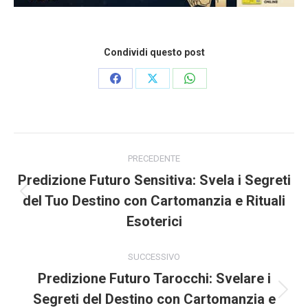
Condividi questo post
Condividi
Condividi
Condividi
su
su
su
Facebook
X
WhatsApp
Naviga
tra
PRECEDENTE
i
Predizione Futuro Sensitiva: Svela i Segreti
post
del Tuo Destino con Cartomanzia e Rituali
Post
precedente:
Esoterici
SUCCESSIVO
Predizione Futuro Tarocchi: Svelare i
Segreti del Destino con Cartomanzia e
Prossimo