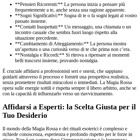
**Pensieri Ricorrenti:** La persona inizia a pensare più
frequentemente a te, anche senza una ragione apparente.
**Sogni Significativi:** Sogna di te o fa sogni legati al vostro
passato insieme.
**Contatti Inaspettati:** Un messaggio, una chiamata o un
incontro casuale che sembra fuori luogo rispetto alla
situazione precedente.
**Cambiamento di Atteggiamento:** La persona mostra
un’apertura o una curiosità verso di te che prima non c’era.
**Nostalgia e Ricordi:** Si ritrova a ripensare ai momenti
belli trascorsi insieme, provando nostalgia.
È cruciale affidarsi a professionisti seri e onesti, che sappiano
guidarti attraverso il processo e fornirti una prospettiva realistica,
senza promettere risultati miracolosi o immediati. La Magia Rossa
opera sulle energie sottili e rispetta sempre il libero arbitrio, anche se
con la capacità di influenzarlo verso un riavvicinamento.
Affidarsi a Esperti: la Scelta Giusta per il
Tuo Desiderio
Il mondo della Magia Rossa e dei rituali esoterici è complesso e
richiede conoscenza, esperienza e profondo rispetto per le forze in
gioco. Non è un campo dove l’improvvisazione o la leggerezza