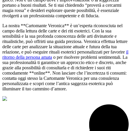
portano a buoni risultati. Se ti stai chiedendo “proverà a cercarmi
magia rossa” e desideri esplorare queste possibilità, è essenziale
rivolgerti a un professionista competente e di fiducia.
La nostra **Cartomante Veronica** è un’esperta riconosciuta nel
campo della lettura delle carte e dei riti esoterici. Con la sua
sensibilità e la sua profonda conoscenza delle arti divinatorie e
ritualistiche, può offrirti una guida preziosa. Veronica effettua letture
delle carte per analizzare la situazione attuale e futura della tua
relazione, e può eseguire rituali esoterici personalizzati per favorire
il
ritorno della persona amata
o per risolvere problemi sentimentali. La
sua professionalità ti garantisce un approccio etico e discreto, anche
grazie alla possibilità di consultarla e di richiedere i suoi riti
comodamente **online**. Non lasciare che l’incertezza ti consumi:
contatta oggi stesso la Cartomante Veronica per una consulenza
personalizzata e scopri come l’antica saggezza esoterica può
illuminare il tuo cammino d’amore.