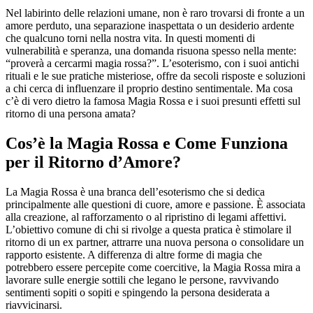
Nel labirinto delle relazioni umane, non è raro trovarsi di fronte a un
amore perduto, una separazione inaspettata o un desiderio ardente
che qualcuno torni nella nostra vita. In questi momenti di
vulnerabilità e speranza, una domanda risuona spesso nella mente:
“proverà a cercarmi magia rossa?”. L’esoterismo, con i suoi antichi
rituali e le sue pratiche misteriose, offre da secoli risposte e soluzioni
a chi cerca di influenzare il proprio destino sentimentale. Ma cosa
c’è di vero dietro la famosa Magia Rossa e i suoi presunti effetti sul
ritorno di una persona amata?
Cos’è la Magia Rossa e Come Funziona
per il Ritorno d’Amore?
La Magia Rossa è una branca dell’esoterismo che si dedica
principalmente alle questioni di cuore, amore e passione. È associata
alla creazione, al rafforzamento o al ripristino di legami affettivi.
L’obiettivo comune di chi si rivolge a questa pratica è stimolare il
ritorno di un ex partner, attrarre una nuova persona o consolidare un
rapporto esistente. A differenza di altre forme di magia che
potrebbero essere percepite come coercitive, la Magia Rossa mira a
lavorare sulle energie sottili che legano le persone, ravvivando
sentimenti sopiti o sopiti e spingendo la persona desiderata a
riavvicinarsi.